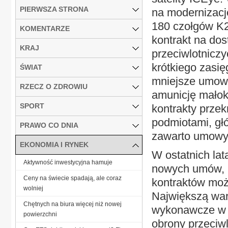
PIERWSZA STRONA
na modernizację
180 czołgów K2
KOMENTARZE
kontrakt na do
KRAJ
przeciwlotnicz
krótkiego zasię
ŚWIAT
mniejsze umowy
RZECZ O ZDROWIU
amunicję małok
SPORT
kontrakty przek
podmiotami, gł
PRAWO CO DNIA
zawarto umowy 
EKONOMIA I RYNEK
W ostatnich lat
Aktywność inwestycyjna hamuje
nowych umów, by
Ceny na świecie spadają, ale coraz
kontraktów moż
wolniej
Największą war
Chętnych na biura więcej niż nowej
wykonawcze w p
powierzchni
obrony przeciwlo