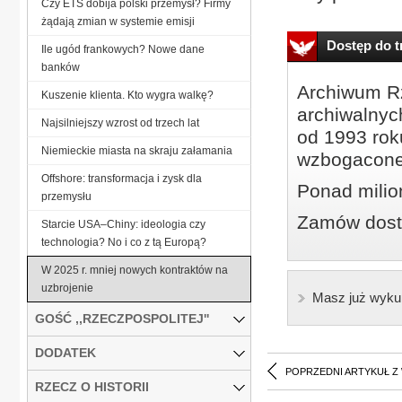
Czy ETS dobija polski przemysł? Firmy
żądają zmian w systemie emisji
Dostęp do tr
Ile ugód frankowych? Nowe dane
banków
Archiwum Rz
Kuszenie klienta. Kto wygra walkę?
archiwalnyc
Najsilniejszy wzrost od trzech lat
od 1993 roku
Niemieckie miasta na skraju załamania
wzbogacone
Offshore: transformacja i zysk dla
Ponad milio
przemysłu
Zamów dostę
Starcie USA–Chiny: ideologia czy
technologia? No i co z tą Europą?
W 2025 r. mniej nowych kontraktów na
uzbrojenie
Masz już wyku
GOŚĆ ,,RZECZPOSPOLITEJ''
DODATEK
POPRZEDNI ARTYKUŁ Z
RZECZ O HISTORII