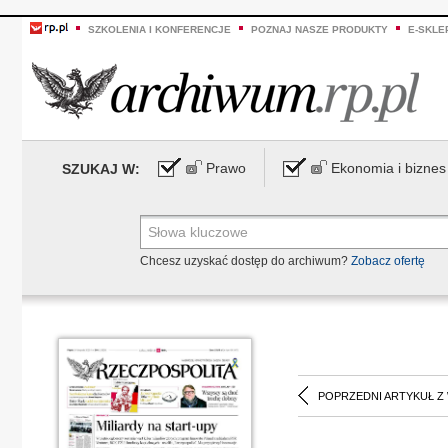
SZKOLENIA I KONFERENCJE
POZNAJ NASZE PRODUKTY
E-SKLE
Prawo
Ekonomia i biznes
SZUKAJ W:
Chcesz uzyskać dostęp do archiwum?
Zobacz ofertę
POPRZEDNI ARTYKUŁ Z