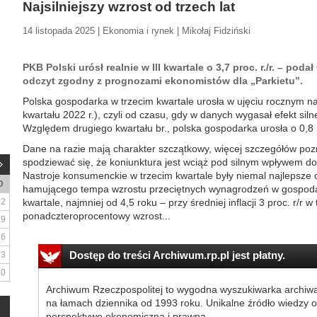
Najsilniejszy wzrost od trzech lat
14 listopada 2025 | Ekonomia i rynek | Mikołaj Fidziński
PKB Polski urósł realnie w III kwartale o 3,7 proc. r./r. – po
odczyt zgodny z prognozami ekonomistów dla „Parkietu”.
Polska gospodarka w trzecim kwartale urosła w ujęciu rocznym najsi
kwartału 2022 r.), czyli od czasu, gdy w danych wygasał efekt si
Względem drugiego kwartału br., polska gospodarka urosła o 0,
Dane na razie mają charakter szczątkowy, więcej szczegółów po
spodziewać się, że koniunktura jest wciąż pod silnym wpływem do
Nastroje konsumenckie w trzecim kwartale były niemal najlepsz
D
hamującego tempa wzrostu przeciętnych wynagrodzeń w gospodarc
2
kwartale, najmniej od 4,5 roku – przy średniej inflacji 3 proc. r/r w
ponadczteroprocentowy wzrost...
9
16
Dostęp do treści Archiwum.rp.pl jest płatny.
23
30
Archiwum Rzeczpospolitej to wygodna wyszukiwarka archiw
na łamach dziennika od 1993 roku. Unikalne źródło wiedzy o
perspektywę ekonomiczną i prawną.