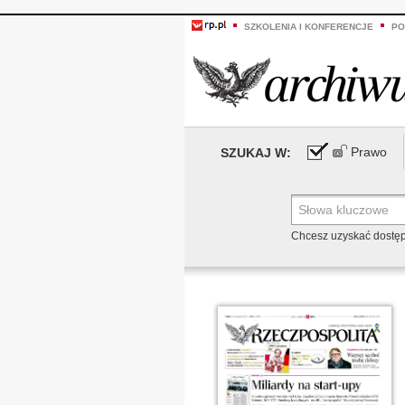
SZKOLENIA I KONFERENCJE
PO
Prawo
SZUKAJ W:
Chcesz uzyskać dostę