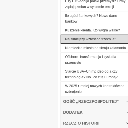
Czy ETS dobija polski przemysł? Firmy
żądają zmian w systemie emisji
Ile ugód frankowych? Nowe dane
banków
Kuszenie klienta. Kto wygra walkę?
Najsilniejszy wzrost od trzech lat
Niemieckie miasta na skraju załamania
Offshore: transformacja i zysk dla
przemysłu
Starcie USA–Chiny: ideologia czy
technologia? No i co z tą Europą?
W 2025 r. mniej nowych kontraktów na
uzbrojenie
GOŚĆ ,,RZECZPOSPOLITEJ''
DODATEK
RZECZ O HISTORII