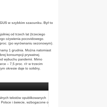
dał GUS w szybkim szacunku. Był to
lniej od trzech lat (trzeciego
lnego ożywienia pocovidowego.
8 proc. (po wyrównaniu sezonowym).
znamy 1 grudnia. Można natomiast
brej konsumpcji prywatnej.
e od wybuchu pandemii. Mimo
e – 7,5 proc. r/r w trzecim
 tym okresie daje to solidny,
alnych tekstów opublikowanych
 Polsce i świecie, wzbogacone o