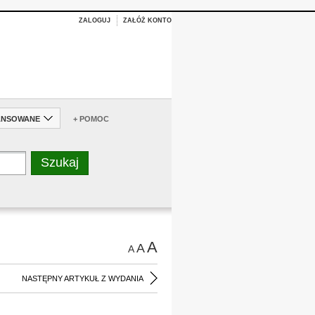
ZALOGUJ
ZAŁÓŻ KONTO
ANSOWANE
+ POMOC
A
A
A
NASTĘPNY ARTYKUŁ Z WYDANIA