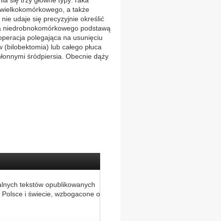
 się trzy główne typy: raka
 wielkokomórkowego, a także
nie udaje się precyzyjnie określić
ka niedrobnokomórkowego podstawą
 operacja polegająca na usunięciu
w (bilobektomia) lub całego płuca
łonnymi śródpiersia. Obecnie dąży
alnych tekstów opublikowanych
 Polsce i świecie, wzbogacone o