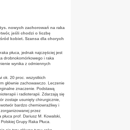
 tys. nowych zachorowań na raka
wór, jeśli chodzi o liczbę
śród kobiet. Szansa dla chorych
raka płuca, jednak najczęściej jest
aka drobnokomórkowego i raka
nienie wynika z odmiennych
 ok. 20 proc. wszystkich
ym głównie zachowawczo. Leczenie
rginalne znaczenie. Podstawą
oterapii i radioterapii. Zdarzają się
r zostaje usunięty chirurgicznie,
owotwór bardzo chemiowrażliwy i
 zorganizowanej przez
 płuca prof. Dariusz M. Kowalski,
y Polskiej Grupy Raka Płuca.