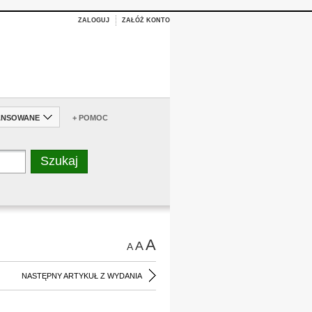
ZALOGUJ
ZAŁÓŻ KONTO
ANSOWANE
+ POMOC
A
A
A
NASTĘPNY ARTYKUŁ Z WYDANIA