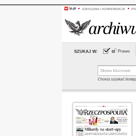
SZKOLENIA I KONFERENCJE
PO
Prawo
SZUKAJ W:
Chcesz uzyskać dostę