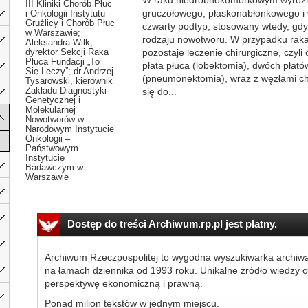
W raku niedrobnokomórkowym wyróżnia
III Kliniki Chorób Płuc
gruczołowego, płaskonabłonkowego i
i Onkologii Instytutu
Gruźlicy i Chorób Płuc
czwarty podtyp, stosowany wtedy, gdy 
w Warszawie;
rodzaju nowotworu. W przypadku ra
Aleksandra Wilk,
dyrektor Sekcji Raka
pozostaje leczenie chirurgiczne, czyli
Płuca Fundacji „To
płata płuca (lobektomia), dwóch płató
Się Leczy”; dr Andrzej
(pneumonektomia), wraz z węzłami ch
Tysarowski, kierownik
Zakładu Diagnostyki
się do...
Genetycznej i
Molekularnej
Nowotworów w
Narodowym Instytucie
Onkologii –
Państwowym
Instytucie
Badawczym w
Warszawie
Dostęp do treści Archiwum.rp.pl jest płatny.
Archiwum Rzeczpospolitej to wygodna wyszukiwarka archiw
na łamach dziennika od 1993 roku. Unikalne źródło wiedzy o
perspektywę ekonomiczną i prawną.
Ponad milion tekstów w jednym miejscu.