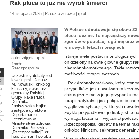
Rak płuca to już nie wyrok śmierci
14 listopada 2025 | Rzecz o zdrowiu | rp.pl
W Polsce odnotowuje się około 23
płuca rocznie. To najczęstszy nowot
zgonów w populacji ogólnej oraz w
w nowych lekach i terapiach.
Istnieje wiele postaci morfologicznych 
autor zdjęcia: rp.pl
on dzielony na dwie główne grupy: r
źródło:
niedrobnokomórkowego. Takie rozróż
Rzeczpospolita
możliwości terapeutycznych.
Uczestnicy debaty (od
lewej): prof. Dariusz
D
– Rak drobnokomórkowy, który stanowi
M. Kowalski, onkolog
2
kliniczny, sekretarz
przypadków, jest nowotworem leczon
generalny Polskiej
chirurgiczne ma w jego przypadku ma
9
Grupy Raka Płuca,
terapii radykalnej jest połączenie chemi
Dominika
16
Janiszewska-Kajka,
wyjątkowe sytuacje, w których nowotwó
zastępca dyrektora
23
zwykle przypadkowo, jednak jest to n
Departamentu
wymaga leczenia – wyjaśniał podczas
Lecznictwa w
30
Ministerstwie Zdrowia,
„Rzeczpospolitą” debaty na temat raka
Dominika Pietrzyk z
onkolog kliniczny, sekretarz generaln
„Rzeczpospolitej”, dr
hab. Damian Tworek z