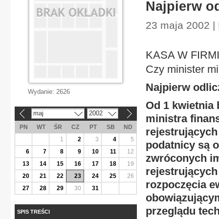
Najpierw od
23 maja 2002 | 
KASA W FIRM
Czy minister m
Najpierw odlic
Wydanie:
2626
Od 1 kwietnia 
maj
2002
«
»
ministra finan
PN
WT
ŚR
CZ
PT
SB
ND
rejestrujących
1
2
3
4
5
podatnicy są 
6
7
8
9
10
11
12
zwróconych i
13
14
15
16
17
18
19
rejestrujących
20
21
22
23
24
25
26
rozpoczęcia e
27
28
29
30
31
obowiązującym
przeglądu tec
SPIS TREŚCI