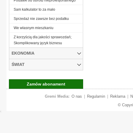
Podatek od obrotu nieprofesjonalnego
Sam kalkulator to za mało
Sprzedaż nie zawsze bez podatku
We własnym mieszkaniu
Z korzyścią dla jakości sprawozdań;
Skomplikowany język biznesu
EKONOMIA
ŚWIAT
Zamów abonament
Gremi Media:
O nas
|
Regulamin
|
Reklama
|
N
© Copyr