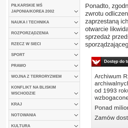
Ponadto, zgodni
PIŁKARSKIE MŚ
JAPONIA/KOREA 2002
zwrotu odlicze
zaprzestaną ich
NAUKA I TECHNIKA
otwarcie likwid
ROZPORZĄDZENIA
sprzedaż przeds
sporządzająceg
RZECZ W SIECI
SPORT
Dostęp do tr
PRAWO
Archiwum Rz
WOJNA Z TERRORYZMEM
archiwalnyc
KONFLIKT NA BLISKIM
od 1993 roku
WSCHODZIE
wzbogacone
KRAJ
Ponad milio
NOTOWANIA
Zamów dostę
KULTURA