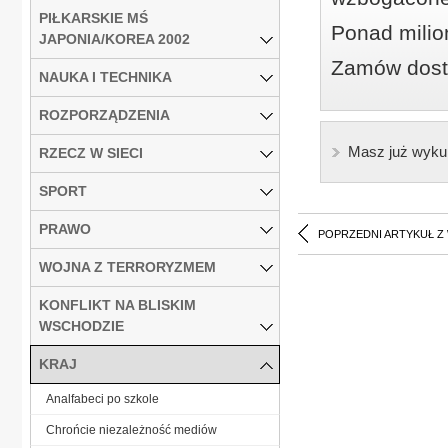
PIŁKARSKIE MŚ
Ponad milio
JAPONIA/KOREA 2002
Zamów dostę
NAUKA I TECHNIKA
ROZPORZĄDZENIA
Masz już wyku
RZECZ W SIECI
SPORT
PRAWO
POPRZEDNI ARTYKUŁ Z
WOJNA Z TERRORYZMEM
KONFLIKT NA BLISKIM
WSCHODZIE
KRAJ
Analfabeci po szkole
Chrońcie niezależność mediów