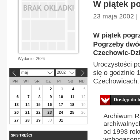
W piątek p
23 maja 2002 | K
W piątek pogr
Pogrzeby dwóc
Czechowic-Dzie
Wydanie:
2626
Uroczystości p
się o godzinie 
maj
2002
«
»
Czechowicach. T
PN
WT
ŚR
CZ
PT
SB
ND
1
2
3
4
5
6
7
8
9
10
11
12
Dostęp do tr
13
14
15
16
17
18
19
20
21
22
23
24
25
26
Archiwum Rz
27
28
29
30
31
archiwalnyc
od 1993 roku
SPIS TREŚCI
wzbogacone