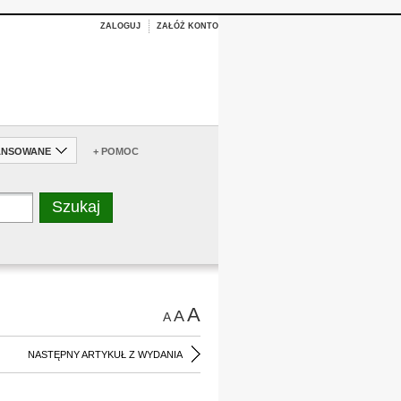
ZALOGUJ
ZAŁÓŻ KONTO
ANSOWANE
+ POMOC
A
A
A
NASTĘPNY ARTYKUŁ Z WYDANIA