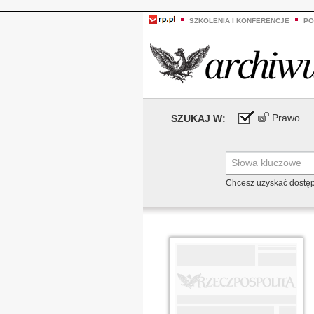
SZKOLENIA I KONFERENCJE
PO
Prawo
SZUKAJ W:
Chcesz uzyskać dostę