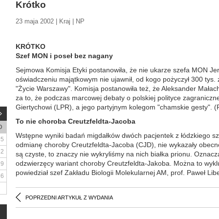
Krótko
23 maja 2002 | Kraj | NP
KRÓTKO
Szef MON i poseł bez nagany
Sejmowa Komisja Etyki postanowiła, że nie ukarze szefa MON Jer
oświadczeniu majątkowym nie ujawnił, od kogo pożyczył 300 tys. 
"Życie Warszawy". Komisja postanowiła też, że Aleksander Małac
za to, że podczas marcowej debaty o polskiej polityce zagranicz
Giertychowi (LPR), a jego partyjnym kolegom "chamskie gesty". (
To nie choroba Creutzfeldta-Jacoba
D
Wstępne wyniki badań migdałków dwóch pacjentek z łódzkiego szp
5
odmianę choroby Creutzfeldta-Jacoba (CJD), nie wykazały obecnoś
12
są czyste, to znaczy nie wykryliśmy na nich białka prionu. Oznacza
odzwierzęcy wariant choroby Creutzfeldta-Jakoba. Można to wykl
19
powiedział szef Zakładu Biologii Molekularnej AM, prof. Paweł Libe
26
POPRZEDNI ARTYKUŁ Z WYDANIA