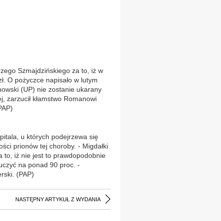
zego Szmajdzińskiego za to, iż w
zł. O pożyczce napisało w lutym
howski (UP) nie zostanie ukarany
nej, zarzucił kłamstwo Romanowi
PAP)
itala, u których podejrzewa się
ci prionów tej choroby. - Migdałki
 to, iż nie jest to prawdopodobnie
uczyć na ponad 90 proc. -
rski. (PAP)
NASTĘPNY ARTYKUŁ Z WYDANIA