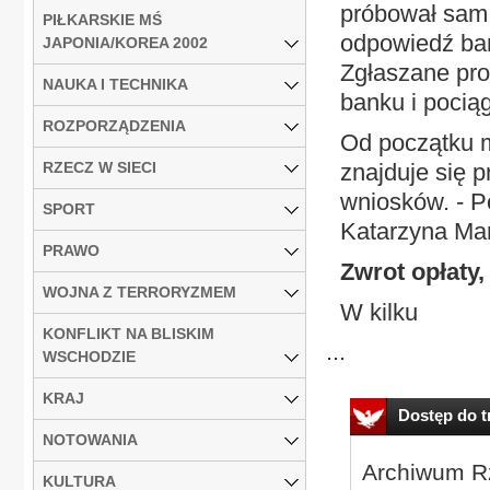
próbował sam 
PIŁKARSKIE MŚ
odpowiedź ban
JAPONIA/KOREA 2002
Zgłaszane pro
NAUKA I TECHNIKA
banku i pocią
ROZPORZĄDZENIA
Od początku m
RZECZ W SIECI
znajduje się p
wniosków. - P
SPORT
Katarzyna Mar
PRAWO
Zwrot opłaty,
WOJNA Z TERRORYZMEM
W kilku
KONFLIKT NA BLISKIM
...
WSCHODZIE
KRAJ
Dostęp do tr
NOTOWANIA
Archiwum Rz
KULTURA