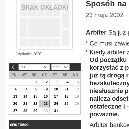
Sposób na
23 maja 2002 |
Arbiter
Są już 
Co musi zawi
Kiedy arbiter
Wydanie:
2626
Od początku 
korzystać z 
maj
2002
«
»
już tą drogą
PN
WT
ŚR
CZ
PT
SB
ND
bezskuteczny
1
2
3
4
5
6
7
8
9
10
11
12
niesłusznie p
13
14
15
16
17
18
19
nalicza odset
20
21
22
23
24
25
26
ostateczne i 
27
28
29
30
31
poważnie.
Arbiter banko
SPIS TREŚCI