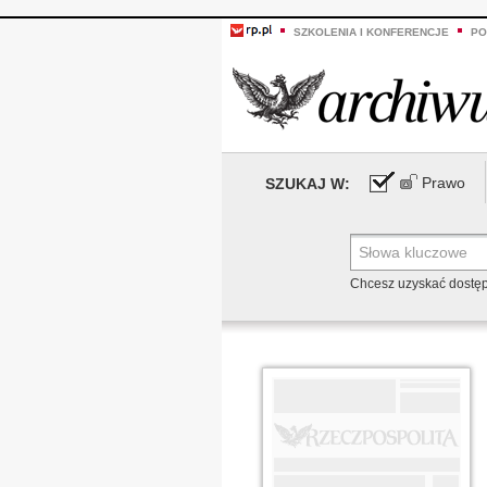
SZKOLENIA I KONFERENCJE
PO
Prawo
SZUKAJ W:
Chcesz uzyskać dostę