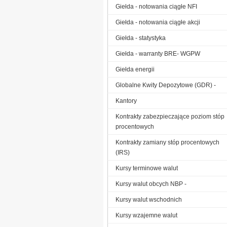
Giełda - notowania ciągłe NFI
Giełda - notowania ciągłe akcji
Giełda - statystyka
Giełda - warranty BRE- WGPW
Giełda energii
Globalne Kwity Depozytowe (GDR) -
Kantory
Kontrakty zabezpieczające poziom stóp
procentowych
Kontrakty zamiany stóp procentowych
(IRS)
Kursy terminowe walut
Kursy walut obcych NBP -
Kursy walut wschodnich
Kursy wzajemne walut