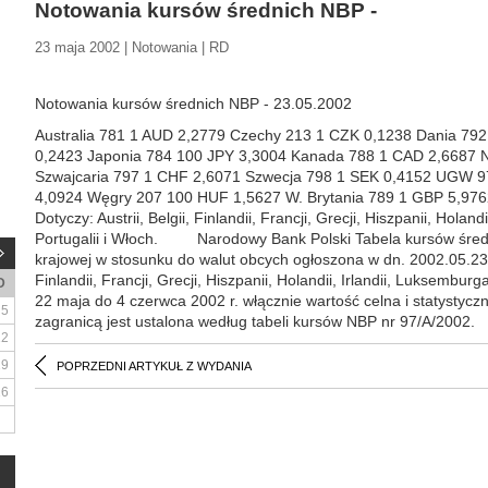
Notowania kursów średnich NBP -
23 maja 2002 | Notowania | RD
Notowania kursów średnich NBP - 23.05.2002
Australia 781 1 AUD 2,2779 Czechy 213 1 CZK 0,1238 Dania 792
0,2423 Japonia 784 100 JPY 3,3004 Kanada 788 1 CAD 2,6687 
Szwajcaria 797 1 CHF 2,6071 Szwecja 798 1 SEK 0,4152 UGW 9
4,0924 Węgry 207 100 HUF 1,5627 W. Brytania 789 1 GBP 5,97
Dotyczy: Austrii, Belgii, Finlandii, Francji, Grecji, Hiszpanii, Holan
Portugalii i Włoch. Narodowy Bank Polski Tabela kursów śred
krajowej w stosunku do walut obcych ogłoszona w dn. 2002.05.23. * 
Finlandii, Francji, Grecji, Hiszpanii, Holandii, Irlandii, Luksembur
D
22 maja do 4 czerwca 2002 r. włącznie wartość celna i statysty
5
zagranicą jest ustalona według tabeli kursów NBP nr 97/A/2002.
12
19
POPRZEDNI ARTYKUŁ Z WYDANIA
26