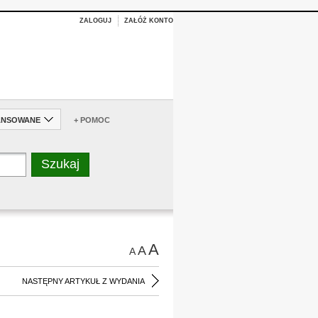
ZALOGUJ
ZAŁÓŻ KONTO
ANSOWANE
+ POMOC
A
A
A
NASTĘPNY ARTYKUŁ Z WYDANIA