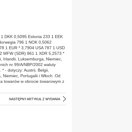
 1 DKK 0,5095 Estonia 233 1 EEK
Norwegia 796 1 NOK 0,5062
78 1 EUR * 3,7904 USA 787 1 USD
62 MFW (SDR) 861 1 XDR 5,2573 *
dii, Irlandii, Luksemburga, Niemiec,
nich nr 99/A/NBP/2002 waluty
- dotyczy: Austrii, Belgii,
ga, Niemiec, Portugalii i Włoch. Od
czna towarów w obrocie towarowym z
NASTĘPNY ARTYKUŁ Z WYDANIA