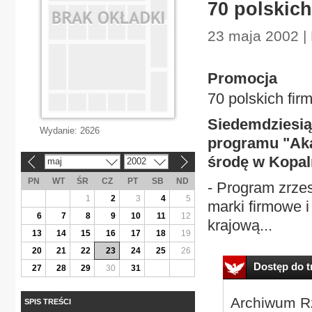
70 polskic
23 maja 2002 |
Promocja
70 polskich fi
Siedemdziesiąt
Wydanie:
2626
programu "Aka
środę w Kopaln
maj
2002
«
»
PN
WT
ŚR
CZ
PT
SB
ND
- Program zrzes
1
2
3
4
5
marki firmowe 
6
7
8
9
10
11
12
krajową...
13
14
15
16
17
18
19
20
21
22
23
24
25
26
Dostęp do tr
27
28
29
30
31
Archiwum Rz
SPIS TREŚCI