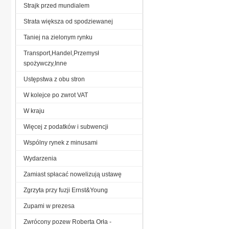
Strajk przed mundialem
Strata większa od spodziewanej
Taniej na zielonym rynku
Transport,Handel,Przemysł
spożywczy,Inne
Ustępstwa z obu stron
W kolejce po zwrot VAT
W kraju
Więcej z podatków i subwencji
Wspólny rynek z minusami
Wydarzenia
Zamiast spłacać nowelizują ustawę
Zgrzyta przy fuzji Ernst&Young
Zupami w prezesa
Zwrócony pozew Roberta Orła -