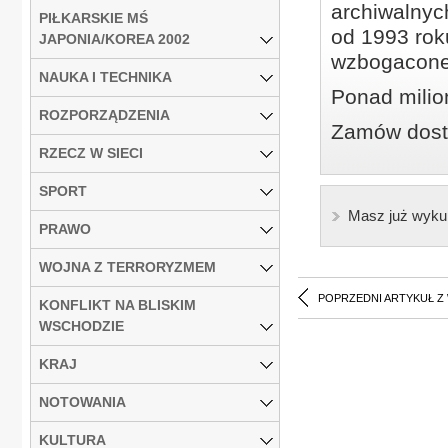
archiwalnyc
PIŁKARSKIE MŚ
od 1993 roku
JAPONIA/KOREA 2002
wzbogacone
NAUKA I TECHNIKA
Ponad milio
ROZPORZĄDZENIA
Zamów dostę
RZECZ W SIECI
SPORT
Masz już wyku
PRAWO
WOJNA Z TERRORYZMEM
POPRZEDNI ARTYKUŁ Z
KONFLIKT NA BLISKIM
WSCHODZIE
KRAJ
NOTOWANIA
KULTURA