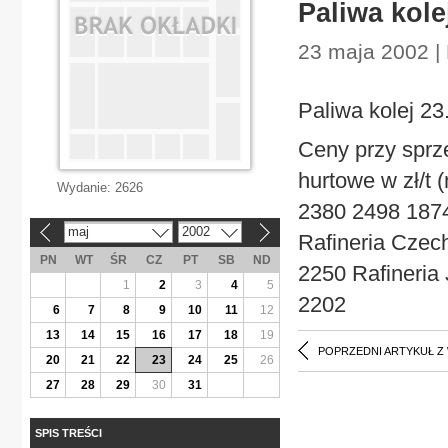
Paliwa kole
23 maja 2002 |
Paliwa kolej 23
Ceny przy spr
hurtowe w zł/t
Wydanie:
2626
2380 2498 1874
maj
2002
«
»
Rafineria Czech
PN
WT
ŚR
CZ
PT
SB
ND
2250 Rafineria 
1
2
3
4
5
2202
6
7
8
9
10
11
12
13
14
15
16
17
18
19
POPRZEDNI ARTYKUŁ Z
20
21
22
23
24
25
26
27
28
29
30
31
SPIS TREŚCI