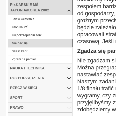
PIŁKARSKIE MŚ
zespołem bardz
JAPONIA/KOREA 2002
od gospodarzy,
groźnym przeci
Jak w westernie
będzie zależał
Kronika MŚ
opracowali stra
Ku pokrzepieniu serc
czasową. Jeśli 
Nie bać się
Zgadza się pa
Sześć kadr
Nie zgadzam si
Zgrani na pamięć
Można przegrać
NAUKA I TECHNIKA
nastawiać zesp
ROZPORZĄDZENIA
Naszym zadaniem
1/8 finału trafi
RZECZ W SIECI
wygramy, czy z
SPORT
przyjęlibyśmy z
PRAWO
zdobędziemy w.