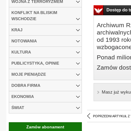
WOJNA Z TERRORYZMEM
Dostęp do tr
KONFLIKT NA BLISKIM
WSCHODZIE
Archiwum Rz
KRAJ
archiwalnyc
od 1993 roku
NOTOWANIA
wzbogacone
KULTURA
Ponad milio
PUBLICYSTYKA, OPINIE
Zamów dostę
MOJE PIENIĄDZE
DOBRA FIRMA
Masz już wyku
EKONOMIA
ŚWIAT
POPRZEDNI ARTYKUŁ Z
Zamów abonament