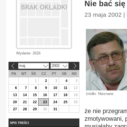
Nie bać się
23 maja 2002 |
Wydanie:
2626
maj
2002
«
»
PN
WT
ŚR
CZ
PT
SB
ND
1
2
3
4
5
6
7
8
9
10
11
12
źródło: Nieznane
13
14
15
16
17
18
19
20
21
22
23
24
25
26
27
28
29
30
31
że nie przegram
zmotywowani, p
SPIS TREŚCI
musiałaby zagr