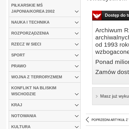
PIŁKARSKIE MŚ
JAPONIA/KOREA 2002
Dostęp do tr
NAUKA I TECHNIKA
Archiwum Rz
ROZPORZĄDZENIA
archiwalnyc
od 1993 roku
RZECZ W SIECI
wzbogacone
SPORT
Ponad milio
PRAWO
Zamów dostę
WOJNA Z TERRORYZMEM
KONFLIKT NA BLISKIM
WSCHODZIE
Masz już wyku
KRAJ
NOTOWANIA
POPRZEDNI ARTYKUŁ Z
KULTURA