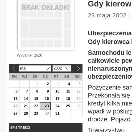
Gdy kierow
23 maja 2002 |
Ubezpieczenia
Gdy kierowca b
Samochodu lep
Wydanie:
2626
całkowicie pe
nienaruszonym
maj
2002
«
»
ubezpieczenio
PN
WT
ŚR
CZ
PT
SB
ND
1
2
3
4
5
Pożyczenie sa
6
7
8
9
10
11
12
Przekonała się 
13
14
15
16
17
18
19
kredyt kilka m
20
21
22
23
24
25
26
wpadł w poślizg
27
28
29
30
31
drodze. Pojazd 
SPIS TREŚCI
Towarzystwo...