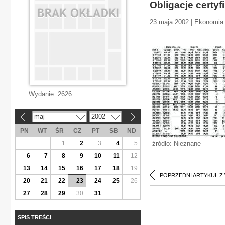
Obligacje certyf
23 maja 2002 | Ekonomia
Wydanie:
2626
maj
2002
«
»
PN
WT
ŚR
CZ
PT
SB
ND
1
2
3
4
5
źródło: Nieznane
6
7
8
9
10
11
12
13
14
15
16
17
18
19
POPRZEDNI ARTYKUŁ Z
20
21
22
23
24
25
26
27
28
29
30
31
SPIS TREŚCI