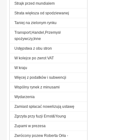
Strajk przed mundialem
Strata większa od spodziewanej
Taniej na zielonym rynku
Transport,Handel,Przemysł
spożywczy,Inne
Ustępstwa z obu stron
W kolejce po zwrot VAT
W kraju
Więcej z podatków i subwencji
Wspólny rynek z minusami
Wydarzenia
Zamiast spłacać nowelizują ustawę
Zgrzyta przy fuzji Ernst&Young
Zupami w prezesa
Zwrócony pozew Roberta Orła -