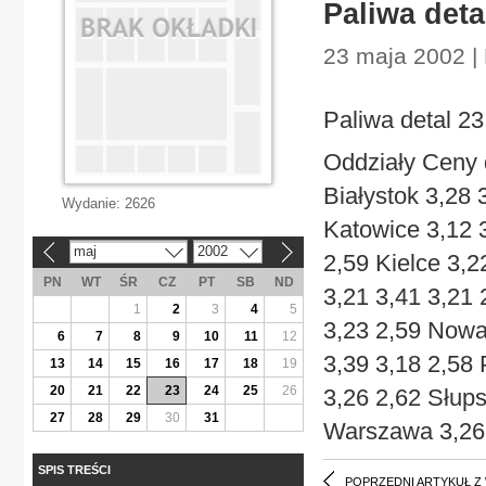
Paliwa deta
23 maja 2002 |
Paliwa detal 2
Oddziały Ceny d
Białystok 3,28 
Wydanie:
2626
Katowice 3,12 
maj
2002
«
»
2,59 Kielce 3,2
PN
WT
ŚR
CZ
PT
SB
ND
3,21 3,41 3,21 
1
2
3
4
5
3,23 2,59 Nowa
6
7
8
9
10
11
12
3,39 3,18 2,58
13
14
15
16
17
18
19
20
21
22
23
24
25
26
3,26 2,62 Słups
27
28
29
30
31
Warszawa 3,26 
SPIS TREŚCI
POPRZEDNI ARTYKUŁ Z