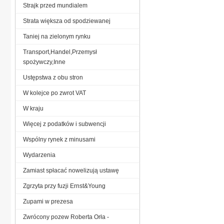
Strajk przed mundialem
Strata większa od spodziewanej
Taniej na zielonym rynku
Transport,Handel,Przemysł
spożywczy,Inne
Ustępstwa z obu stron
W kolejce po zwrot VAT
W kraju
Więcej z podatków i subwencji
Wspólny rynek z minusami
Wydarzenia
Zamiast spłacać nowelizują ustawę
Zgrzyta przy fuzji Ernst&Young
Zupami w prezesa
Zwrócony pozew Roberta Orła -