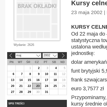
Kursy celn
23 maja 2002 |
KURSY CELN
Od 22 maja do 4
statystyczna t
Wydanie:
2626
ustalona wedłu
jednostkę:
maj
2002
«
»
dolar amerykańs
PN
WT
ŚR
CZ
PT
SB
ND
1
2
3
4
5
funt brytyjski 5
6
7
8
9
10
11
12
frank szwajcars
13
14
15
16
17
18
19
20
21
22
23
24
25
26
euro 3,7577 zł
27
28
29
30
31
Przypominamy, 
kursy średnie o
SPIS TREŚCI