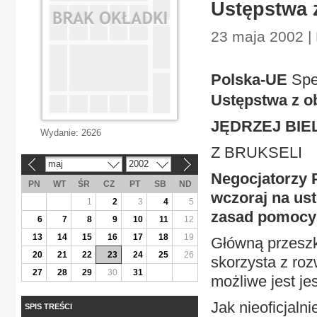
Ustępstwa 
23 maja 2002 |
Polska-UE
Spe
Ustępstwa z o
JĘDRZEJ BIE
Wydanie:
2626
Z BRUKSELI
maj
2002
«
»
Negocjatorzy P
PN
WT
ŚR
CZ
PT
SB
ND
wczoraj na us
1
2
3
4
5
zasad pomocy 
6
7
8
9
10
11
12
13
14
15
16
17
18
19
Główną przeszko
20
21
22
23
24
25
26
skorzysta z ro
27
28
29
30
31
możliwe jest j
Jak nieoficjaln
SPIS TREŚCI