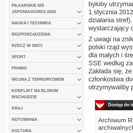
byłoby utrzyman
PIŁKARSKIE MŚ
1 stycznia 201
JAPONIA/KOREA 2002
działania stref)
NAUKA I TECHNIKA
wystarczający 
ROZPORZĄDZENIA
Z uwagi na zni
RZECZ W SIECI
polski rząd wy
dla małych i śr
SPORT
SSE według zas
PRAWO
Zakłada się, że
członkostwa do 
WOJNA Z TERRORYZMEM
otrzymywaliby 
KONFLIKT NA BLISKIM
WSCHODZIE
Dostęp do tr
KRAJ
Archiwum Rz
NOTOWANIA
archiwalnyc
KULTURA