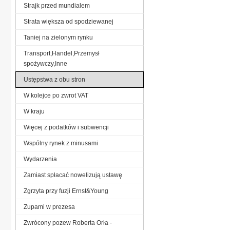
Strajk przed mundialem
Strata większa od spodziewanej
Taniej na zielonym rynku
Transport,Handel,Przemysł
spożywczy,Inne
Ustępstwa z obu stron
W kolejce po zwrot VAT
W kraju
Więcej z podatków i subwencji
Wspólny rynek z minusami
Wydarzenia
Zamiast spłacać nowelizują ustawę
Zgrzyta przy fuzji Ernst&Young
Zupami w prezesa
Zwrócony pozew Roberta Orła -