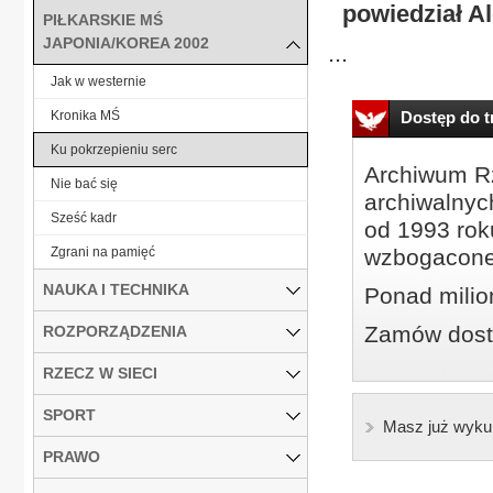
powiedział A
PIŁKARSKIE MŚ
JAPONIA/KOREA 2002
...
Jak w westernie
Kronika MŚ
Dostęp do tr
Ku pokrzepieniu serc
Archiwum Rz
Nie bać się
archiwalnyc
Sześć kadr
od 1993 roku
Zgrani na pamięć
wzbogacone
NAUKA I TECHNIKA
Ponad milio
Zamów dostę
ROZPORZĄDZENIA
RZECZ W SIECI
SPORT
Masz już wyku
PRAWO