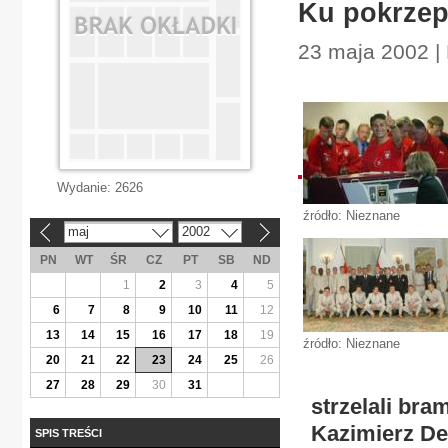
Ku pokrzep
23 maja 2002 |
Wydanie:
2626
źródło: Nieznane
maj
2002
«
»
PN
WT
ŚR
CZ
PT
SB
ND
1
2
3
4
5
6
7
8
9
10
11
12
13
14
15
16
17
18
19
źródło: Nieznane
20
21
22
23
24
25
26
27
28
29
30
31
strzelali bra
Kazimierz De
SPIS TREŚCI