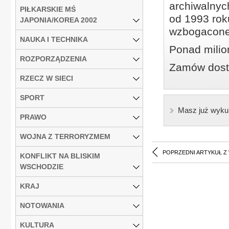
archiwalnyc
PIŁKARSKIE MŚ
od 1993 roku
JAPONIA/KOREA 2002
wzbogacone
NAUKA I TECHNIKA
Ponad milio
ROZPORZĄDZENIA
Zamów dostę
RZECZ W SIECI
SPORT
Masz już wyku
PRAWO
WOJNA Z TERRORYZMEM
POPRZEDNI ARTYKUŁ Z
KONFLIKT NA BLISKIM
WSCHODZIE
KRAJ
NOTOWANIA
KULTURA