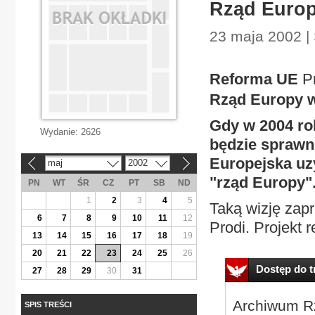
Rząd Europ
23 maja 2002 | 
Reforma UE
P
Rząd Europy w
Gdy w 2004 ro
Wydanie:
2626
będzie sprawni
Europejska uz
maj
2002
«
»
"rząd Europy"
PN
WT
ŚR
CZ
PT
SB
ND
1
2
3
4
5
Taką wizję za
6
7
8
9
10
11
12
Prodi. Projekt r
13
14
15
16
17
18
19
20
21
22
23
24
25
26
Dostęp do tr
27
28
29
30
31
Archiwum Rz
SPIS TREŚCI