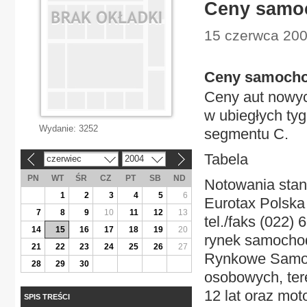
Ceny samo
15 czerwca 2004
Ceny samocho
Ceny aut nowyc
w ubiegłych ty
Wydanie:
3252
segmentu C.
Tabela
czerwiec
2004
«
»
PN
WT
ŚR
CZ
PT
SB
ND
Notowania stan
1
2
3
4
5
6
Eurotax Polska 
7
8
9
10
11
12
13
tel./faks (022)
14
15
16
17
18
19
20
rynek samochod
21
22
23
24
25
26
27
Rynkowe Samoc
28
29
30
osobowych, ter
12 lat oraz moto
SPIS TREŚCI