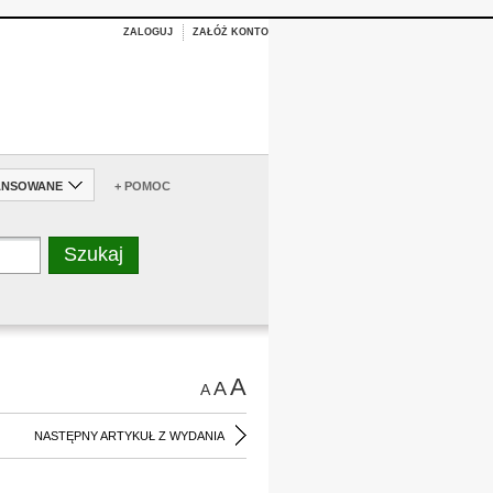
ZALOGUJ
ZAŁÓŻ KONTO
ANSOWANE
+ POMOC
A
A
A
NASTĘPNY ARTYKUŁ Z WYDANIA