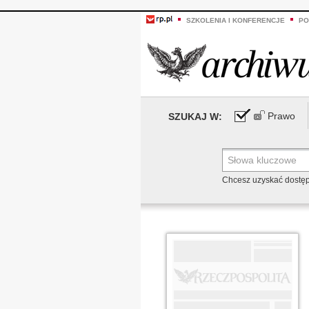
SZKOLENIA I KONFERENCJE
PO
Prawo
SZUKAJ W:
Chcesz uzyskać dostę