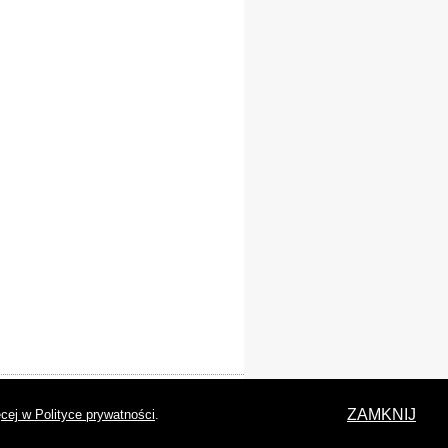
laracja dostępności
ZAMKNIJ
cej w Polityce prywatności
.