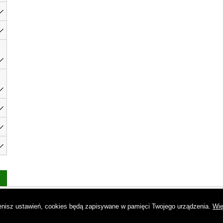
as
|
Regulamin
|
Reklama
|
Napisz do nas
|
Kontakt
|
Pliki cookies
|
Dek
mienisz ustawień, cookies będą zapisywane w pamięci Twojego urządzenia.
Wię
© Copyright by Gremi Media SA