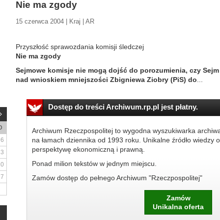
Nie ma zgody
15 czerwca 2004 | Kraj | AR
Przyszłość sprawozdania komisji śledczej
Nie ma zgody
Sejmowe komisje nie mogą dojść do porozumienia, czy Sejm
nad wnioskiem mniejszości Zbigniewa Ziobry (PiS) do
...
Dostęp do treści Archiwum.rp.pl jest płatny.
D
Archiwum Rzeczpospolitej to wygodna wyszukiwarka archiw
na łamach dziennika od 1993 roku. Unikalne źródło wiedzy o
6
perspektywę ekonomiczną i prawną.
13
Ponad milion tekstów w jednym miejscu.
20
27
Zamów dostęp do pełnego Archiwum "Rzeczpospolitej"
Zamów
Unikalna oferta