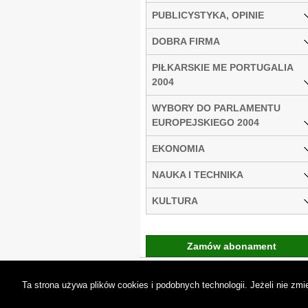
PUBLICYSTYKA, OPINIE
DOBRA FIRMA
PIŁKARSKIE ME PORTUGALIA
2004
WYBORY DO PARLAMENTU
EUROPEJSKIEGO 2004
EKONOMIA
NAUKA I TECHNIKA
KULTURA
Zamów abonament
Gremi Media:
O n
Ta strona używa plików cookies i podobnych technologii. Jeżeli nie z