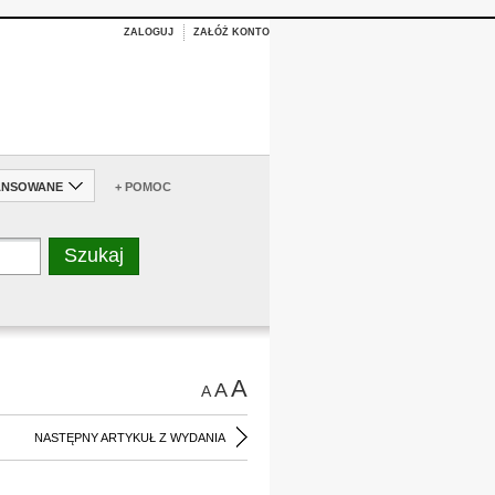
ZALOGUJ
ZAŁÓŻ KONTO
ANSOWANE
+ POMOC
A
A
A
NASTĘPNY ARTYKUŁ Z WYDANIA