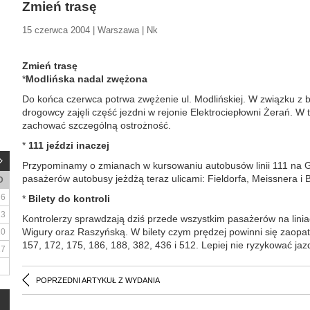
Zmień trasę
15 czerwca 2004 | Warszawa | Nk
Zmień trasę
*
Modlińska nadal zwężona
Do końca czerwca potrwa zwężenie ul. Modlińskiej. W związku z 
drogowcy zajęli część jezdni w rejonie Elektrociepłowni Żerań. W
zachować szczególną ostrożność.
*
111 jeździ inaczej
Przypominamy o zmianach w kursowaniu autobusów linii 111 na 
pasażerów autobusy jeżdżą teraz ulicami: Fieldorfa, Meissnera 
D
6
*
Bilety do kontroli
13
Kontrolerzy sprawdzają dziś przede wszystkim pasażerów na liniac
Wigury oraz Raszyńską. W bilety czym prędzej powinni się zaopat
20
157, 172, 175, 186, 188, 382, 436 i 512. Lepiej nie ryzykować ja
27
POPRZEDNI ARTYKUŁ Z WYDANIA