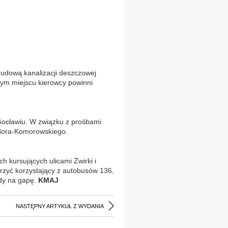
budową kanalizacji deszczowej
 tym miejscu kierowcy powinni
Gocławiu. W związku z prośbami
i Bora-Komorowskiego.
h kursujących ulicami Żwirki i
rzyć korzystający z autobusów 136,
zdy na gapę.
KMAJ
NASTĘPNY ARTYKUŁ Z WYDANIA