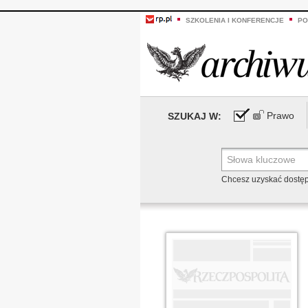
SZKOLENIA I KONFERENCJE
PO
Prawo
SZUKAJ W:
Chcesz uzyskać dostę