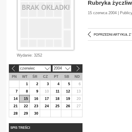
Rubryka życzliw
15 czerwca 2004 | Publicy
POPRZEDNI ARTYKUŁ Z
Wydanie:
3252
czerwiec
2004
«
»
PN
WT
ŚR
CZ
PT
SB
ND
1
2
3
4
5
6
7
8
9
10
11
12
13
14
15
16
17
18
19
20
21
22
23
24
25
26
27
28
29
30
SPIS TREŚCI