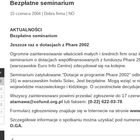
Bezpłatne seminarium
15 czerwca 2004 | Dobra firma | NO
AKTUALNOŚCI
Bezpłatne seminarium
Jeszcze raz o dotacjach z Phare 2002
Ogromne zainteresowanie właścicieli małych i średnich firm oraz
seminarium o dotacjach współfinansowanych z funduszu Phare 20
(warszawskie Euro Info Centre) zdecydował się na kolejne.
Seminarium zatytułowane "Dotacje w programie Phare 2002" odbę
16) w warszawskim hotelu Solec. Jest bezpłatne. Mogą wziąć w ni
D
województw mazowieckiego i łódzkiego. O uczestnictwie decyduje
6
Wszyscy zainteresowani powinni przesłać zgłoszenie do 17 czerw
13
atarnawa@cofund.org.pl
lub faksem:
(0-22) 622-03-78
.
20
Formularz zgłoszeniowy znajduje się w Internecie na stronie
www.
27
Szczegółowe informacje o spotkaniu można uzyskać pod numere
O.GA.