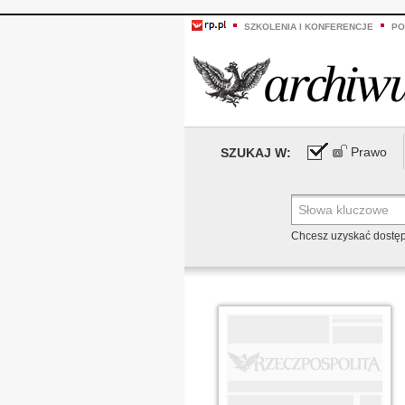
SZKOLENIA I KONFERENCJE
PO
Prawo
SZUKAJ W:
Chcesz uzyskać dostę