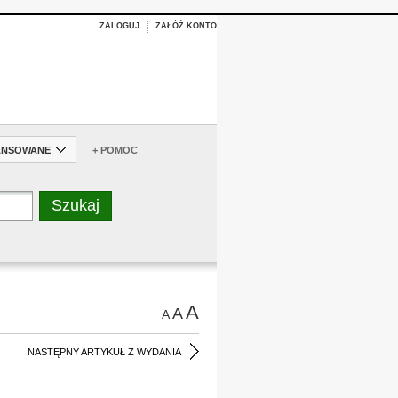
ZALOGUJ
ZAŁÓŻ KONTO
ANSOWANE
+ POMOC
A
A
A
NASTĘPNY ARTYKUŁ Z WYDANIA