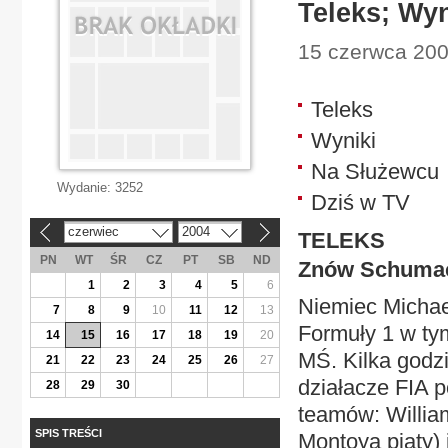
Teleks; Wy
15 czerwca 200
Teleks
Wyniki
Na Służewcu
Wydanie:
3252
Dziś w TV
czerwiec
2004
«
»
TELEKS
PN
WT
ŚR
CZ
PT
SB
ND
Znów Schuma
1
2
3
4
5
6
Niemiec Michae
7
8
9
10
11
12
13
Formuły 1 w ty
14
15
16
17
18
19
20
MŚ. Kilka godz
21
22
23
24
25
26
27
działacze FIA p
28
29
30
teamów: Willia
SPIS TREŚCI
Montoya piąty) 