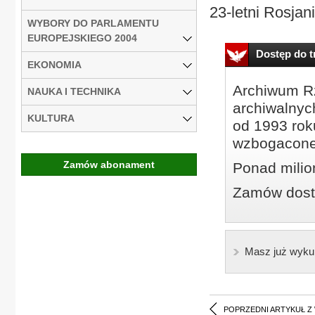
23-letni Rosjani
WYBORY DO PARLAMENTU
EUROPEJSKIEGO 2004
Dostęp do tr
EKONOMIA
Archiwum Rz
NAUKA I TECHNIKA
archiwalnyc
KULTURA
od 1993 roku
wzbogacone
Zamów abonament
Ponad milio
Zamów dostę
Masz już wyku
POPRZEDNI ARTYKUŁ Z