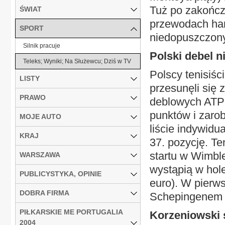
Tuż po zakończ
ŚWIAT
przewodach ham
SPORT
niedopuszczony
Silnik pracuje
Polski debel ni
Teleks; Wyniki; Na Służewcu; Dziś w TV
Polscy tenisiśc
LISTY
przesunęli się 
PRAWO
deblowych ATP
punktów i zarob
MOJE AUTO
liście indywid
KRAJ
37. pozycję. T
startu w Wimble
WARSZAWA
wystąpią w hol
PUBLICYSTYKA, OPINIE
euro). W pierw
DOBRA FIRMA
Schepingenem i
PIŁKARSKIE ME PORTUGALIA
Korzeniowski s
2004