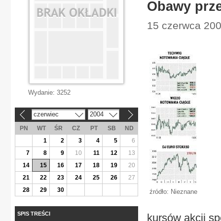
Obawy prz
15 czerwca 200
Wydanie:
3252
czerwiec
2004
«
»
PN
WT
ŚR
CZ
PT
SB
ND
1
2
3
4
5
6
7
8
9
10
11
12
13
14
15
16
17
18
19
20
21
22
23
24
25
26
27
28
29
30
źródło: Nieznane
SPIS TREŚCI
kursów akcji s