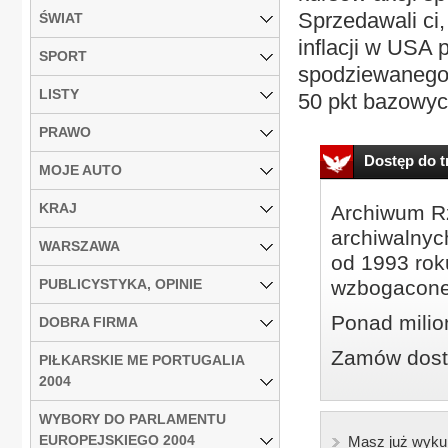
Sprzedawali ci
ŚWIAT
inflacji w USA 
SPORT
spodziewanego.
LISTY
50 pkt bazowych,
PRAWO
Dostęp do tr
MOJE AUTO
KRAJ
Archiwum Rz
archiwalnyc
WARSZAWA
od 1993 roku
PUBLICYSTYKA, OPINIE
wzbogacone
Ponad milio
DOBRA FIRMA
Zamów dostę
PIŁKARSKIE ME PORTUGALIA
2004
WYBORY DO PARLAMENTU
EUROPEJSKIEGO 2004
Masz już wyku