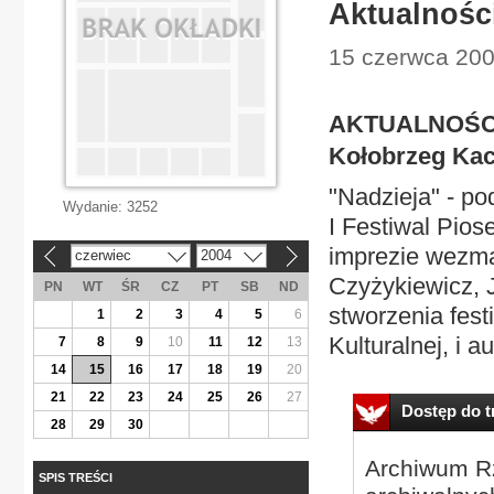
Aktualnośc
15 czerwca 2004
AKTUALNOŚC
Kołobrzeg Ka
"Nadzieja" - po
Wydanie:
3252
I Festiwal Pio
imprezie wezmą 
czerwiec
2004
«
»
Czyżykiewicz, J
PN
WT
ŚR
CZ
PT
SB
ND
stworzenia fest
1
2
3
4
5
6
Kulturalnej, i a
7
8
9
10
11
12
13
14
15
16
17
18
19
20
21
22
23
24
25
26
27
Dostęp do tr
28
29
30
Archiwum Rz
SPIS TREŚCI