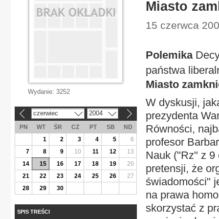
Miasto zam
15 czerwca 2004
Polemika
Decyz
państwa libera
Miasto zamkni
Wydanie:
3252
W dyskusji, jak
czerwiec
2004
prezydenta War
«
»
Równości, najb
PN
WT
ŚR
CZ
PT
SB
ND
1
2
3
4
5
6
profesor Barba
7
8
9
10
11
12
13
Nauk ("Rz" z 9
14
15
16
17
18
19
20
pretensji, że o
21
22
23
24
25
26
27
świadomości" je
28
29
30
na prawa homos
skorzystać z pr
SPIS TREŚCI