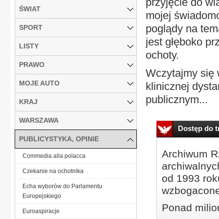
przyjęcie do w
ŚWIAT
mojej świadomoś
poglądy na tema
SPORT
jest głęboko pr
LISTY
ochoty.
PRAWO
Wczytajmy się 
MOJE AUTO
klinicznej dysta
publicznym...
KRAJ
WARSZAWA
Dostęp do tr
PUBLICYSTYKA, OPINIE
Archiwum Rz
Commedia alla polacca
archiwalnyc
Czekanie na ochotnika
od 1993 roku
Echa wyborów do Parlamentu
wzbogacone
Europejskiego
Ponad milio
Euroaspiracje