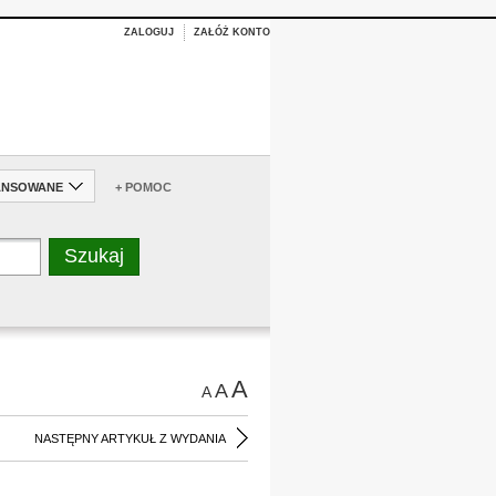
ZALOGUJ
ZAŁÓŻ KONTO
ANSOWANE
+ POMOC
A
A
A
NASTĘPNY ARTYKUŁ Z WYDANIA