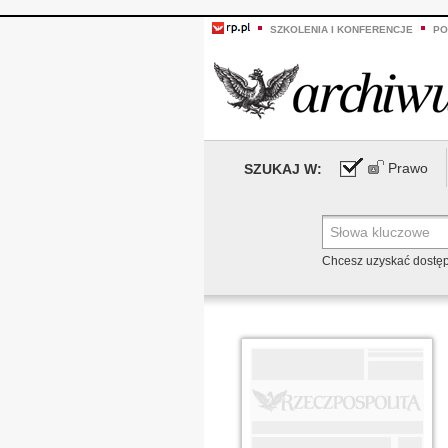
SZKOLENIA I KONFERENCJE
PO
Prawo
SZUKAJ W:
Chcesz uzyskać dostę