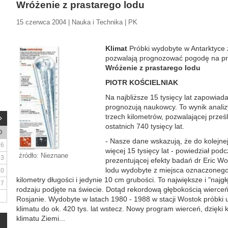
Wróżenie z prastarego lodu
15 czerwca 2004 | Nauka i Technika | PK
Klimat
Próbki wydobyte w Antarktyce z
pozwalają prognozować pogodę na prz
Wróżenie z prastarego lodu
PIOTR KOŚCIELNIAK
Na najbliższe 15 tysięcy lat zapowiad
prognozują naukowcy. To wynik analiz
trzech kilometrów, pozwalającej prześ
ostatnich 740 tysięcy lat.
D
- Nasze dane wskazują, że do kolejn
6
więcej 15 tysięcy lat - powiedział pod
źródło: Nieznane
13
prezentującej efekty badań dr Eric Wolf
lodu wydobyte z miejsca oznaczonego
20
kilometry długości i jedynie 10 cm grubości. To największe i "najg
27
rodzaju podjęte na świecie. Dotąd rekordową głębokością wierceń 
Rosjanie. Wydobyte w latach 1980 - 1988 w stacji Wostok próbki 
klimatu do ok. 420 tys. lat wstecz. Nowy program wierceń, dzięki
klimatu Ziemi...