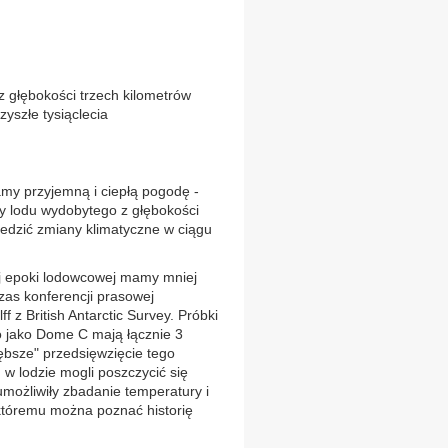
 głębokości trzech kilometrów
yszłe tysiąclecia
amy przyjemną i ciepłą pogodę -
y lodu wydobytego z głębokości
ledzić zmiany klimatyczne w ciągu
ej epoki lodowcowej mamy mniej
czas konferencji prasowej
f z British Antarctic Survey. Próbki
 jako Dome C mają łącznie 3
łębsze" przedsięwzięcie tego
w lodzie mogli poszczycić się
umożliwiły zbadanie temperatury i
 któremu można poznać historię