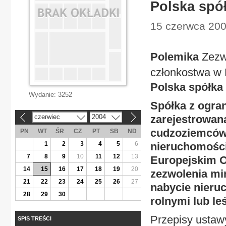
Polska spó
15 czerwca 200
Polemika
Zezw
członkostwa w
Polska spółka
Wydanie:
3252
Spółka z ogra
czerwiec
2004
zarejestrowan
«
»
cudzoziemców
PN
WT
ŚR
CZ
PT
SB
ND
1
2
3
4
5
6
nieruchomości
7
8
9
10
11
12
13
Europejskim O
14
15
16
17
18
19
20
zezwolenia min
21
22
23
24
25
26
27
nabycie nieru
28
29
30
rolnymi lub le
Przepisy ustaw
SPIS TREŚCI