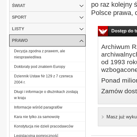
po raz kolejny 
ŚWIAT
Polsce prawa, c
SPORT
LISTY
Dostęp do tr
PRAWO
Archiwum Rz
Decyzja zgodna z prawem, ale
archiwalnyc
niesprawiedliwa
od 1993 roku
Doktoraty pod znakiem Europy
wzbogacone
Dziennik Ustaw Nr 129 z 7 czerwca
Ponad milio
2004 r.
Zamów dostę
Długi i informacje o dłużnikach zostają
w kraju
Informacje wśród paragrafów
Masz już wyku
Kara nie tylko za samowolę
Konstytucja nie dzieli pracodawców
Legislacyjna pomroczność