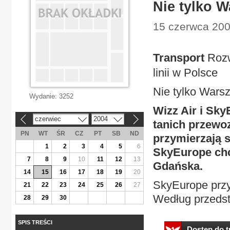
Nie tylko 
15 czerwca 200
Transport
Rozw
linii w Polsce
Nie tylko Wars
Wydanie:
3252
Wizz Air i SkyE
czerwiec
2004
«
»
tanich przewo
PN
WT
ŚR
CZ
PT
SB
ND
przymierzają s
1
2
3
4
5
6
SkyEurope chc
7
8
9
10
11
12
13
Gdańska.
14
15
16
17
18
19
20
SkyEurope przy
21
22
23
24
25
26
27
Według przedsta
28
29
30
SPIS TREŚCI
Dostęp do tr