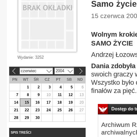
Samo życie
15 czerwca 2004
Wolnym kroki
SAMO ŻYCIE
Andrzej Łozows
Wydanie:
3252
Dania zdobyła
czerwiec
2004
«
»
swoich graczy w
PN
WT
ŚR
CZ
PT
SB
ND
Wszystko było 
1
2
3
4
5
6
finałów za pięć.
7
8
9
10
11
12
13
14
15
16
17
18
19
20
Dostęp do tr
21
22
23
24
25
26
27
28
29
30
Archiwum Rz
archiwalnyc
SPIS TREŚCI