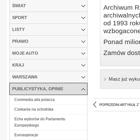
ŚWIAT
Archiwum Rz
archiwalnyc
SPORT
od 1993 roku
LISTY
wzbogacone
Ponad milio
PRAWO
Zamów dostę
MOJE AUTO
KRAJ
WARSZAWA
Masz już wyku
PUBLICYSTYKA, OPINIE
Commedia alla polacca
POPRZEDNI ARTYKUŁ Z
Czekanie na ochotnika
Echa wyborów do Parlamentu
Europejskiego
Euroaspiracje