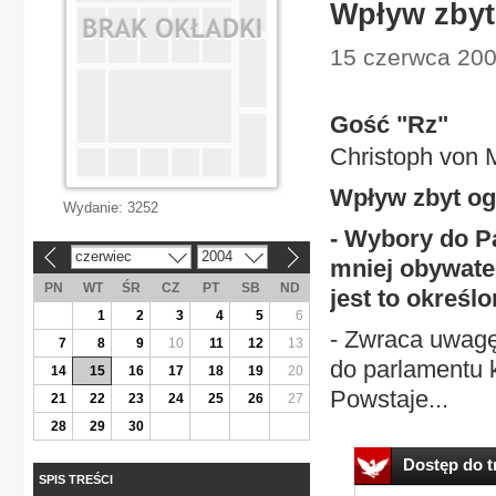
Wpływ zbyt
15 czerwca 2004
Gość "Rz"
Christoph von 
Wpływ zbyt og
Wydanie:
3252
- Wybory do P
czerwiec
2004
«
»
mniej obywate
PN
WT
ŚR
CZ
PT
SB
ND
jest to określ
1
2
3
4
5
6
- Zwraca uwagę
7
8
9
10
11
12
13
do parlamentu 
14
15
16
17
18
19
20
Powstaje...
21
22
23
24
25
26
27
28
29
30
Dostęp do tr
SPIS TREŚCI