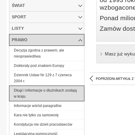
ŚWIAT
wzbogacone
SPORT
Ponad milio
Zamów dostę
LISTY
PRAWO
Decyzja zgodna z prawem, ale
Masz już wyku
niesprawiedliwa
Doktoraty pod znakiem Europy
Dziennik Ustaw Nr 129 z 7 czerwca
POPRZEDNI ARTYKUŁ Z
2004 r.
Długi i informacje o dłużnikach zostają
w kraju
Informacje wśród paragrafów
Kara nie tylko za samowolę
Konstytucja nie dzieli pracodawców
Legislacyjna pomroczność