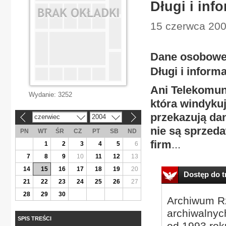
Długi i inf
15 czerwca 2004
Dane osobow
Długi i inform
Ani Telekomuni
Wydanie:
3252
która windykuje
przekazują dan
czerwiec
2004
«
»
nie są sprzed
PN
WT
ŚR
CZ
PT
SB
ND
firm
...
1
2
3
4
5
6
7
8
9
10
11
12
13
14
15
16
17
18
19
20
Dostęp do tr
21
22
23
24
25
26
27
28
29
30
Archiwum Rz
archiwalnyc
SPIS TREŚCI
od 1993 roku