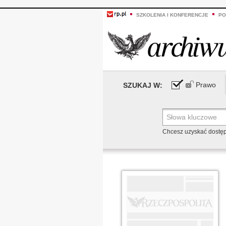
SZKOLENIA I KONFERENCJE
PO
Prawo
SZUKAJ W:
Chcesz uzyskać dostę