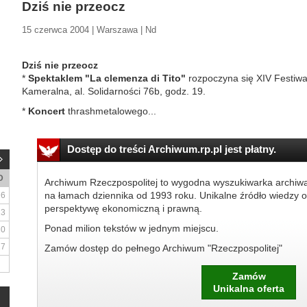
Dziś nie przeocz
15 czerwca 2004 | Warszawa | Nd
Dziś nie przeocz
*
Spektaklem "La clemenza di Tito"
rozpoczyna się XIV Festiw
Kameralna, al. Solidarności 76b, godz. 19.
*
Koncert
thrashmetalowego...
Dostęp do treści Archiwum.rp.pl jest płatny.
D
Archiwum Rzeczpospolitej to wygodna wyszukiwarka archiw
na łamach dziennika od 1993 roku. Unikalne źródło wiedzy o
6
perspektywę ekonomiczną i prawną.
13
Ponad milion tekstów w jednym miejscu.
20
27
Zamów dostęp do pełnego Archiwum "Rzeczpospolitej"
Zamów
Unikalna oferta