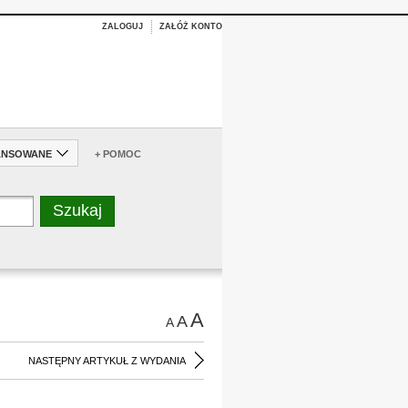
ZALOGUJ
ZAŁÓŻ KONTO
ANSOWANE
+ POMOC
A
A
A
NASTĘPNY ARTYKUŁ Z WYDANIA