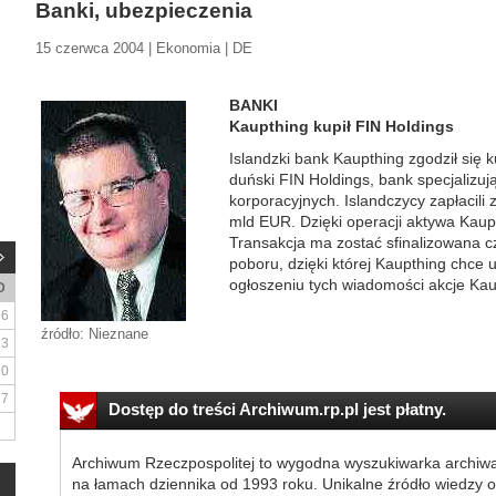
Banki, ubezpieczenia
15 czerwca 2004 | Ekonomia | DE
BANKI
Kaupthing kupił FIN Holdings
Islandzki bank Kaupthing zgodził się
duński FIN Holdings, bank specjalizuj
korporacyjnych. Islandczycy zapłacili
mld EUR. Dzięki operacji aktywa Kau
Transakcja ma zostać sfinalizowana c
poboru, dzięki której Kaupthing chce
ogłoszeniu tych wiadomości akcje Kaup
D
6
źródło: Nieznane
13
20
27
Dostęp do treści Archiwum.rp.pl jest płatny.
Archiwum Rzeczpospolitej to wygodna wyszukiwarka archiw
na łamach dziennika od 1993 roku. Unikalne źródło wiedzy o