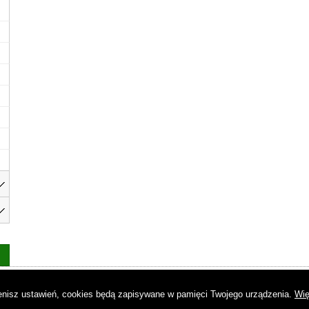
as
|
Regulamin
|
Reklama
|
Napisz do nas
|
Kontakt
|
Pliki cookies
|
Dek
mienisz ustawień, cookies będą zapisywane w pamięci Twojego urządzenia.
Wię
© Copyright by Gremi Media SA