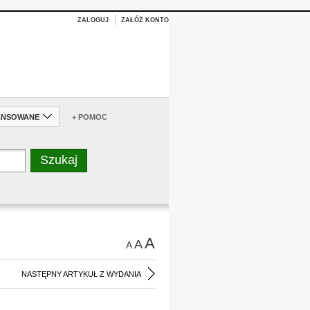
ZALOGUJ
ZAŁÓŻ KONTO
ANSOWANE
+ POMOC
A
A
A
NASTĘPNY ARTYKUŁ Z WYDANIA