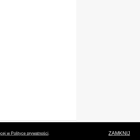
laracja dostępności
ZAMKNIJ
cej w Polityce prywatności
.