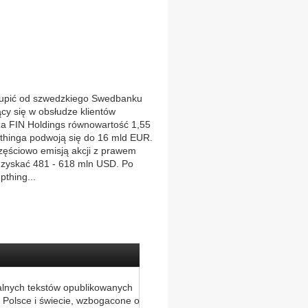
 kupić od szwedzkiego Swedbanku
ący się w obsłudze klientów
 za FIN Holdings równowartość 1,55
pthinga podwoją się do 16 mld EUR.
zęściowo emisją akcji z prawem
 uzyskać 481 - 618 mln USD. Po
thing...
alnych tekstów opublikowanych
 Polsce i świecie, wzbogacone o