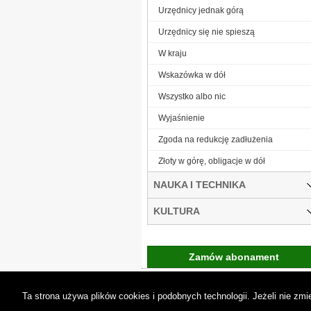
Urzędnicy jednak górą
Urzędnicy się nie spieszą
W kraju
Wskazówka w dół
Wszystko albo nic
Wyjaśnienie
Zgoda na redukcję zadłużenia
Złoty w górę, obligacje w dół
NAUKA I TECHNIKA
KULTURA
Zamów abonament
Gremi Media:
O n
Ta strona używa plików cookies i podobnych technologii. Jeżeli nie z