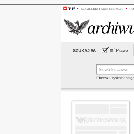
SZKOLENIA I KONFERENCJE
PO
Prawo
SZUKAJ W:
Chcesz uzyskać dostę