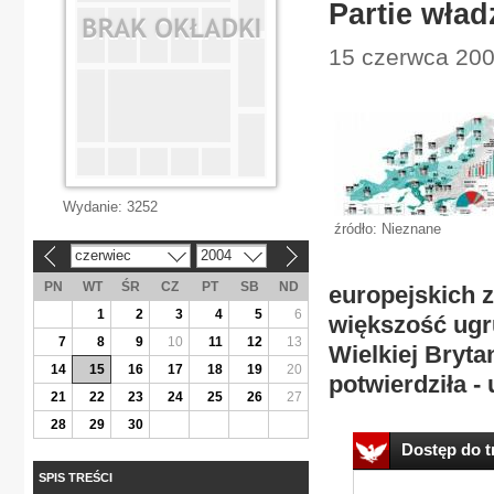
Partie wład
15 czerwca 200
Wydanie:
3252
źródło: Nieznane
czerwiec
2004
«
»
PN
WT
ŚR
CZ
PT
SB
ND
europejskich z
1
2
3
4
5
6
większość ugr
7
8
9
10
11
12
13
Wielkiej Bryta
14
15
16
17
18
19
20
potwierdziła -
21
22
23
24
25
26
27
28
29
30
Dostęp do tr
SPIS TREŚCI