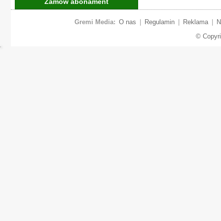
Zamów abonament
Gremi Media:
O nas
|
Regulamin
|
Reklama
|
N
© Copyr