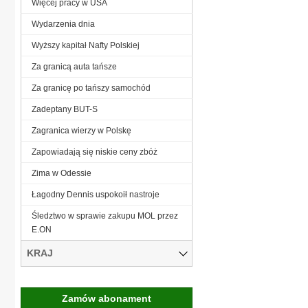
Więcej pracy w USA
Wydarzenia dnia
Wyższy kapitał Nafty Polskiej
Za granicą auta tańsze
Za granicę po tańszy samochód
Zadeptany BUT-S
Zagranica wierzy w Polskę
Zapowiadają się niskie ceny zbóż
Zima w Odessie
Łagodny Dennis uspokoił nastroje
Śledztwo w sprawie zakupu MOL przez
E.ON
KRAJ
Zamów abonament