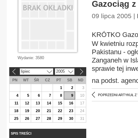
Gazociąg z
09 lipca 2005 |
KRÓTKO Gazoci
W kwietniu rozp
Pakistanu - ogł
Wydanie:
3580
Zanganeh w Isl
sprawie tej inwe
lipiec
2005
«
»
na podst. agencj
PN
WT
ŚR
CZ
PT
SB
ND
1
2
3
POPRZEDNI ARTYKUŁ Z
4
5
6
7
8
9
10
11
12
13
14
15
16
17
18
19
20
21
22
23
24
25
26
27
28
29
30
31
SPIS TREŚCI