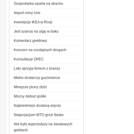
Gospodarka oparta na strachu
Import rolny Unii
Inwestycje IKEA w Rosji
Jest szansa na ulgę w baku
Komentarz giełdowy
Koncern na rozstajnych drogach
Konsultacje OPEC
Lato sprzyja firmom z branży
Metrix dostarczy gazomierze
Mniejsze plony zbóż
Mocny debiut spółki
Najbiedniejsi dostaną więcej
Negocjacjom WTO grozi fiasko
Nie było wyprzedaży na światowych
giełdach