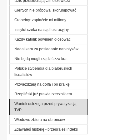
Dziś przesłuchają Cimoszewicza
Giertych nie próbował skorumpować
Grobelny: zapłaćcie mi miliony
Instytut czeka na sąd lustracyjny
Każdy katolik powinien głosować
Nadal kara za posiadanie narkotyków
Nie będą mogli rządzić zza krat
Polskie stypendia dla białoruskich
licealistów
Przyjeżdżają na golfa i po pralkę
Rzepliński już prawie rzecznikiem
Waniek ostrzega przed prywatyzacją
TVP
Włodowo zbiera na obrońców
Zdawałeś historię - przegrałeś indeks