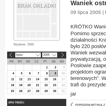
Waniek ost
09 lipca 2005 | 
KRÓTKO Waniek
Pomimo sprzeci
działalności Kr
Wydanie:
3580
było 220 posłó
Waniek wezwał
lipiec
2005
«
»
prywatyzacją, o
PN
WT
ŚR
CZ
PT
SB
ND
Posłowie zaape
1
2
3
projektom ogra
4
5
6
7
8
9
10
terenowych". W
11
12
13
14
15
16
17
trafi do prezyde
18
19
20
21
22
23
24
25
26
27
28
29
30
31
jar
SPIS TREŚCI
POPRZEDNI ARTYKUŁ Z