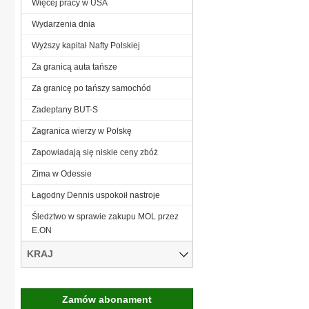
Więcej pracy w USA
Wydarzenia dnia
Wyższy kapitał Nafty Polskiej
Za granicą auta tańsze
Za granicę po tańszy samochód
Zadeptany BUT-S
Zagranica wierzy w Polskę
Zapowiadają się niskie ceny zbóż
Zima w Odessie
Łagodny Dennis uspokoił nastroje
Śledztwo w sprawie zakupu MOL przez
E.ON
KRAJ
Zamów abonament