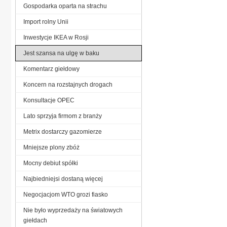
Gospodarka oparta na strachu
Import rolny Unii
Inwestycje IKEA w Rosji
Jest szansa na ulgę w baku
Komentarz giełdowy
Koncern na rozstajnych drogach
Konsultacje OPEC
Lato sprzyja firmom z branży
Metrix dostarczy gazomierze
Mniejsze plony zbóż
Mocny debiut spółki
Najbiedniejsi dostaną więcej
Negocjacjom WTO grozi fiasko
Nie było wyprzedaży na światowych
giełdach