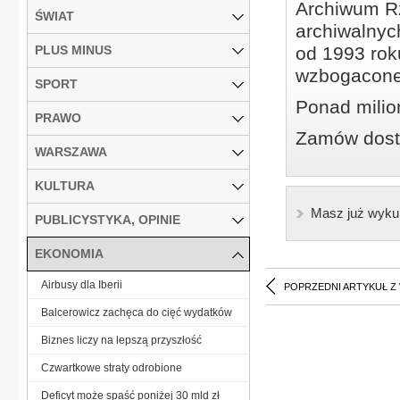
Archiwum Rz
ŚWIAT
archiwalnyc
PLUS MINUS
od 1993 roku
wzbogacone
SPORT
Ponad milio
PRAWO
Zamów dostę
WARSZAWA
KULTURA
Masz już wyku
PUBLICYSTYKA, OPINIE
EKONOMIA
Airbusy dla Iberii
POPRZEDNI ARTYKUŁ Z
Balcerowicz zachęca do cięć wydatków
Biznes liczy na lepszą przyszłość
Czwartkowe straty odrobione
Deficyt może spaść poniżej 30 mld zł