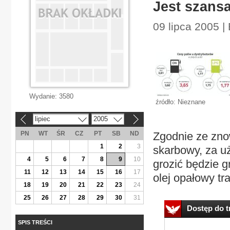
Jest szans
09 lipca 2005 |
Wydanie:
3580
źródło: Nieznane
lipiec
2005
«
»
PN
WT
ŚR
CZ
PT
SB
ND
Zgodnie ze zno
1
2
3
skarbowy, za u
4
5
6
7
8
9
10
grozić będzie 
11
12
13
14
15
16
17
olej opałowy tra
18
19
20
21
22
23
24
25
26
27
28
29
30
31
Dostęp do tr
SPIS TREŚCI