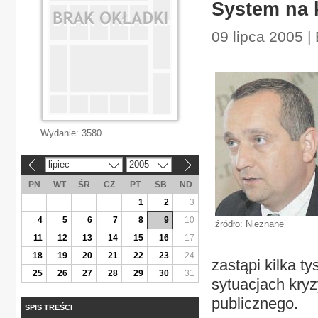
System na 
09 lipca 2005 |
Wydanie:
3580
lipiec
2005
«
»
PN
WT
ŚR
CZ
PT
SB
ND
1
2
3
4
5
6
7
8
9
10
źródło: Nieznane
11
12
13
14
15
16
17
18
19
20
21
22
23
24
zastąpi kilka t
25
26
27
28
29
30
31
sytuacjach kry
publicznego.
SPIS TREŚCI