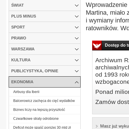
Wprowadzenie T
ŚWIAT
Martina, miało
PLUS MINUS
i wymiany inform
ratowników. Wd
SPORT
PRAWO
Dostęp do tr
WARSZAWA
Archiwum Rz
KULTURA
archiwalnyc
PUBLICYSTYKA, OPINIE
od 1993 roku
wzbogacone
EKONOMIA
Ponad milio
Airbusy dla Iberii
Zamów dostę
Balcerowicz zachęca do cięć wydatków
Biznes liczy na lepszą przyszłość
Czwartkowe straty odrobione
Masz już wyku
Deficyt może spaść poniżej 30 mld zł