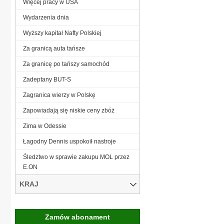
Więcej pracy w USA
Wydarzenia dnia
Wyższy kapitał Nafty Polskiej
Za granicą auta tańsze
Za granicę po tańszy samochód
Zadeptany BUT-S
Zagranica wierzy w Polskę
Zapowiadają się niskie ceny zbóż
Zima w Odessie
Łagodny Dennis uspokoił nastroje
Śledztwo w sprawie zakupu MOL przez
E.ON
KRAJ
Zamów abonament