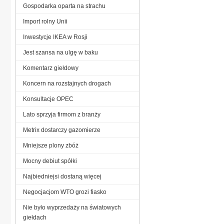
Gospodarka oparta na strachu
Import rolny Unii
Inwestycje IKEA w Rosji
Jest szansa na ulgę w baku
Komentarz giełdowy
Koncern na rozstajnych drogach
Konsultacje OPEC
Lato sprzyja firmom z branży
Metrix dostarczy gazomierze
Mniejsze plony zbóż
Mocny debiut spółki
Najbiedniejsi dostaną więcej
Negocjacjom WTO grozi fiasko
Nie było wyprzedaży na światowych
giełdach