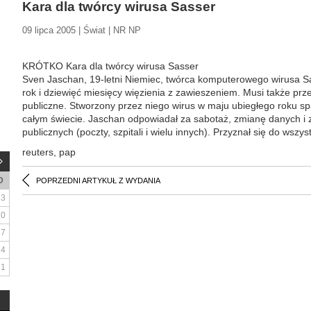
Kara dla twórcy wirusa Sasser
09 lipca 2005 | Świat | NR NP
KRÓTKO Kara dla twórcy wirusa Sasser
Sven Jaschan, 19-letni Niemiec, twórca komputerowego wirusa Sa
rok i dziewięć miesięcy więzienia z zawieszeniem. Musi także pr
publiczne. Stworzony przez niego wirus w maju ubiegłego roku s
całym świecie. Jaschan odpowiadał za sabotaż, zmianę danych i za
publicznych (poczty, szpitali i wielu innych). Przyznał się do wszys
reuters, pap
D
POPRZEDNI ARTYKUŁ Z WYDANIA
3
10
17
24
31