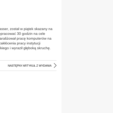
sser, został w piątek skazany na
zepracować 30 godzin na cele
paraliżował pracę komputerów na
kłócenia pracy instytucji
tkiego i wyraził głęboką skruchę.
NASTĘPNY ARTYKUŁ Z WYDANIA