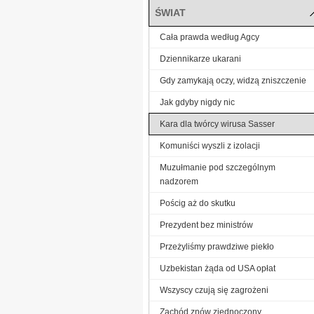
ŚWIAT
Cała prawda według Agcy
Dziennikarze ukarani
Gdy zamykają oczy, widzą zniszczenie
Jak gdyby nigdy nic
Kara dla twórcy wirusa Sasser
Komuniści wyszli z izolacji
Muzułmanie pod szczególnym
nadzorem
Pościg aż do skutku
Prezydent bez ministrów
Przeżyliśmy prawdziwe piekło
Uzbekistan żąda od USA opłat
Wszyscy czują się zagrożeni
Zachód znów zjednoczony