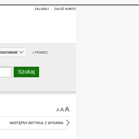
ZALOGUJ
ZAŁÓŻ KONTO
ANSOWANE
+ POMOC
A
A
A
NASTĘPNY ARTYKUŁ Z WYDANIA