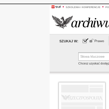
SZKOLENIA I KONFERENCJE
PO
Prawo
SZUKAJ W:
Chcesz uzyskać dostę