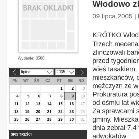
Włodowo zb
09 lipca 2005 | K
KRÓTKO Włodo
Trzech mecenas
zlinczowali ba
Wydanie:
3580
przed tygodniem
wieś tasakiem, 
lipiec
2005
«
»
mieszkańców, 
PN
WT
ŚR
CZ
PT
SB
ND
mężczyzn ze ws
1
2
3
Prokuratura pos
4
5
6
7
8
9
10
od ośmiu lat wi
11
12
13
14
15
16
17
Za sprawcami s
18
19
20
21
22
23
24
gminy. Mieszkań
25
26
27
28
29
30
31
dnia zebrał 7,4 
adwokatów.
SPIS TREŚCI