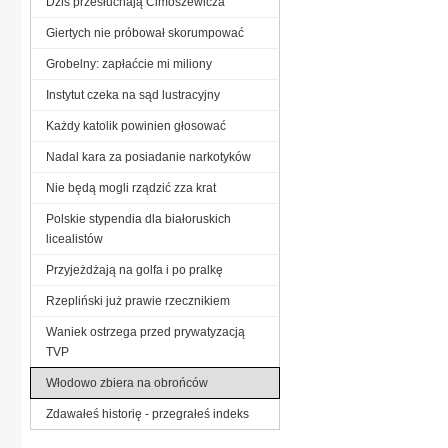
Dziś przesłuchają Cimoszewicza
Giertych nie próbował skorumpować
Grobelny: zapłaćcie mi miliony
Instytut czeka na sąd lustracyjny
Każdy katolik powinien głosować
Nadal kara za posiadanie narkotyków
Nie będą mogli rządzić zza krat
Polskie stypendia dla białoruskich
licealistów
Przyjeżdżają na golfa i po pralkę
Rzepliński już prawie rzecznikiem
Waniek ostrzega przed prywatyzacją
TVP
Włodowo zbiera na obrońców
Zdawałeś historię - przegrałeś indeks