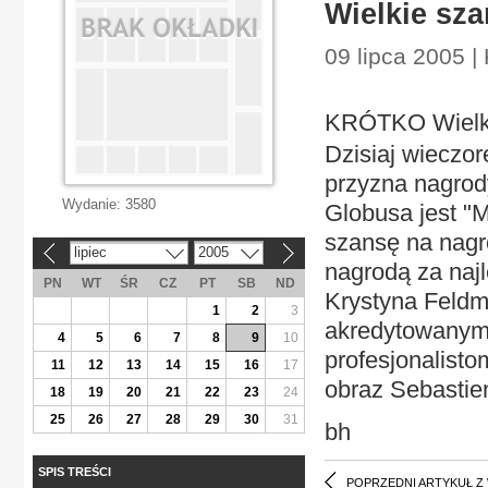
Wielkie sza
09 lipca 2005 | 
KRÓTKO Wielki
Dzisiaj wieczo
przyzna nagrod
Wydanie:
3580
Globusa jest "
szansę na nagro
lipiec
2005
«
»
nagrodą za naj
PN
WT
ŚR
CZ
PT
SB
ND
Krystyna Feldm
1
2
3
akredytowanym 
4
5
6
7
8
9
10
profesjonalisto
11
12
13
14
15
16
17
obraz Sebastie
18
19
20
21
22
23
24
25
26
27
28
29
30
31
bh
SPIS TREŚCI
POPRZEDNI ARTYKUŁ Z