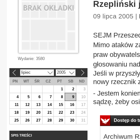
Rzepliński 
09 lipca 2005 | 
SEJM Przeszedł
Mimo ataków z
praw obywatelsk
Wydanie:
3580
głosowaniu nad
Jeśli w przyszł
lipiec
2005
«
»
nowy rzecznik 
PN
WT
ŚR
CZ
PT
SB
ND
1
2
3
- Jestem koniem
4
5
6
7
8
9
10
sądzę, żeby osi
11
12
13
14
15
16
17
18
19
20
21
22
23
24
Dostęp do tr
25
26
27
28
29
30
31
Archiwum Rz
SPIS TREŚCI