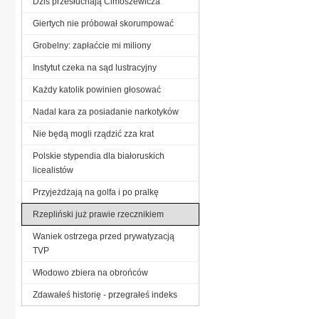
Dziś przesłuchają Cimoszewicza
Giertych nie próbował skorumpować
Grobelny: zapłaćcie mi miliony
Instytut czeka na sąd lustracyjny
Każdy katolik powinien głosować
Nadal kara za posiadanie narkotyków
Nie będą mogli rządzić zza krat
Polskie stypendia dla białoruskich
licealistów
Przyjeżdżają na golfa i po pralkę
Rzepliński już prawie rzecznikiem
Waniek ostrzega przed prywatyzacją
TVP
Włodowo zbiera na obrońców
Zdawałeś historię - przegrałeś indeks