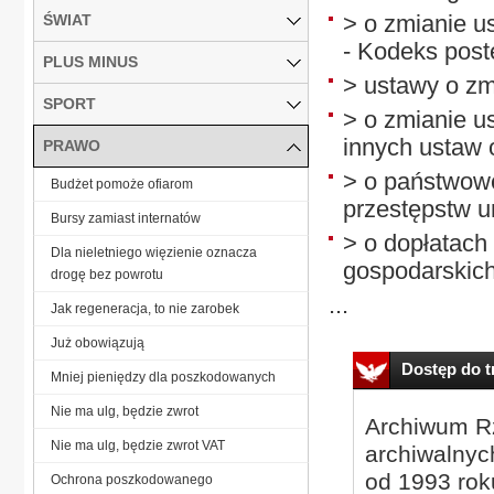
> o zmianie u
ŚWIAT
- Kodeks pos
PLUS MINUS
> ustawy o zm
SPORT
> o zmianie u
innych ustaw 
PRAWO
> o państwowe
Budżet pomoże ofiarom
przestępstw u
Bursy zamiast internatów
> o dopłatach
Dla nieletniego więzienie oznacza
gospodarskich
drogę bez powrotu
...
Jak regeneracja, to nie zarobek
Już obowiązują
Dostęp do tr
Mniej pieniędzy dla poszkodowanych
Nie ma ulg, będzie zwrot
Archiwum Rz
Nie ma ulg, będzie zwrot VAT
archiwalnyc
od 1993 roku
Ochrona poszkodowanego