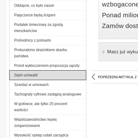
wzbogacone
Oddajcie, co było nasze
Ponad milio
Pajęczarze będą ścigani
Zamów dostę
Podatek śmieciowy za zgodą
mieszkańców
Pośrednicy z polisami
Prokuratoria strażnikiem skarbu
Masz już wyku
państwa
Przed wykluczeniem propozycja ugody
Sejm uchwalił
POPRZEDNI ARTYKUŁ Z
Szantaż w umowach
Tachografy cyfrowe zastąpią analogowe
W gotówce, ale tylko 20 procent
wartości
Współzawodnictwo lepiej
zorganizowane
Wysokość opłaty ustali zarządca