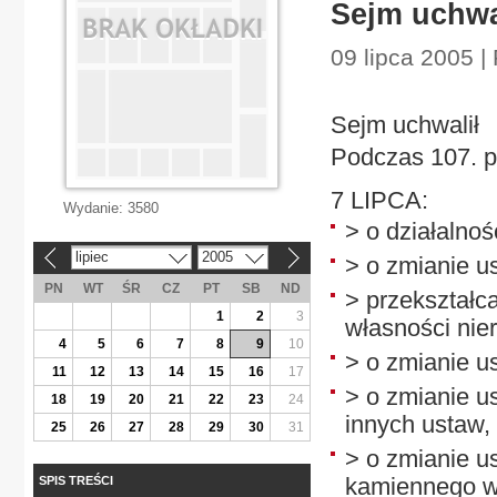
Sejm uchwa
09 lipca 2005 |
Sejm uchwalił
Podczas 107. p
7 LIPCA:
Wydanie:
3580
> o działalnoś
lipiec
2005
> o zmianie u
«
»
PN
WT
ŚR
CZ
PT
SB
ND
> przekształc
1
2
3
własności nie
4
5
6
7
8
9
10
> o zmianie u
11
12
13
14
15
16
17
> o zmianie u
18
19
20
21
22
23
24
innych ustaw,
25
26
27
28
29
30
31
> o zmianie us
kamiennego w 
SPIS TREŚCI