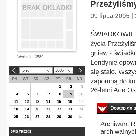
Przeżyliśm
09 lipca 2005 | 
ŚWIADKOWIE I 
życia Przeżyliś
gniew - świadk
Wydanie:
3580
Londynie opowia
lipiec
2005
się stało. Wszy
«
»
PN
WT
ŚR
CZ
PT
SB
ND
zapomną do koń
1
2
3
26-letni Ade O
4
5
6
7
8
9
10
11
12
13
14
15
16
17
Dostęp do tr
18
19
20
21
22
23
24
25
26
27
28
29
30
31
Archiwum Rz
archiwalnyc
SPIS TREŚCI