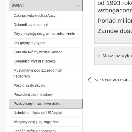
od 1993 roku
ŚWIAT
wzbogacone
Cała prawda według Agcy
Ponad milio
Dziennikarze ukarani
Zamów dostę
Gdy zamykają oczy, widzą zniszczenie
Jak gdyby nigdy nic
Kara dla twórcy wirusa Sasser
Masz już wyku
Komuniści wyszli z izolacji
Muzułmanie pod szczególnym
nadzorem
POPRZEDNI ARTYKUŁ Z
Pościg aż do skutku
Prezydent bez ministrów
Przeżyliśmy prawdziwe piekło
Uzbekistan żąda od USA opłat
Wszyscy czują się zagrożeni
Zachód znów zjednoczony