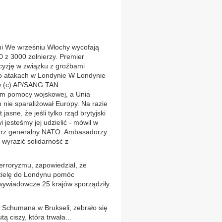
i We wrześniu Włochy wycofają
0 z 3000 żołnierzy. Premier
ecyzję w związku z groźbami
po atakach w Londynie W Londynie
ów (c) AP/SANG TAN
kom pomocy wojskowej, a Unia
 nie sparaliżował Europy. Na razie
jasne, że jeśli tylko rząd brytyjski
jesteśmy jej udzielić - mówił w
tarz generalny NATO. Ambasadorzy
 wyrazić solidarność z
terroryzmu, zapowiedział, że
dzielę do Londynu pomóc
wywiadowcze 25 krajów sporządziły
.
ie Schumana w Brukseli, zebrało się
ą ciszy, która trwała...