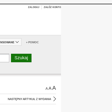
ZALOGUJ
ZAŁÓŻ KONTO
ANSOWANE
+ POMOC
A
A
A
NASTĘPNY ARTYKUŁ Z WYDANIA