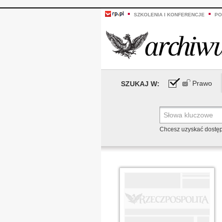
SZKOLENIA I KONFERENCJE
PO
Prawo
SZUKAJ W:
Chcesz uzyskać dostę