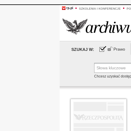
SZKOLENIA I KONFERENCJE
PO
Prawo
SZUKAJ W:
Chcesz uzyskać dostę