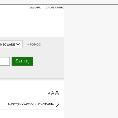
ZALOGUJ
ZAŁÓŻ KONTO
ANSOWANE
+ POMOC
A
A
A
NASTĘPNY ARTYKUŁ Z WYDANIA