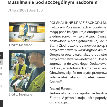
Muzułmanie pod szczególnym nadzorem
09 lipca 2005 | Świat | JB
POLSKA I INNE KRAJE ZACHODU Muz
nadzorem Po zamachach w Londynie o
mogą paść kolejne kraje europejskie, 
Zjednoczonych w Iraku. A więc również
postawione w stan gotowości (c) 
źródło: Nieznane
Stany Zjednoczone opanowała gorączk
bezpieczeństwa w waszyngtońskim 
Gorączka opanowała także drugą stron
bezpieczeństwa wewnętrznego USA Mic
D
zagrożenia do wysokiego. Dodatkowe pa
na kolei, w autobusach i metrze w wie
3
Obawiamy się, że terroryści przepro
10
kolejne ataki, aby wzmóc efekt zamac
17
Chertoff.
24
Raczej Europa
31
Jednak eksperci są zgodni, że bardzie
źródło: Nieznane
Europa. A głównie kraje, które poparł
organizacja...