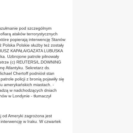
ułmanie pod szczególnym
fiarą ataków terrorystycznych
które popierają interwencję Stanów
 Polska Polskie służby też zostały
MARIUSZ KAPAŁA/GAZATA LUBUSKA
a. Uzbrojone patrole pilnowały
metrze (c) REUTERS/L.DOWNING
ę Atlantyku. Sekretarz ds.
hael Chertoff podniósł stan
trole policji z bronią pojawiły się
lu amerykańskich miastach. -
wadzą w nadchodzących dniach
hów w Londynie - tłumaczył
j od Ameryki zagrożona jest
y interwencję w Iraku. W czwartek