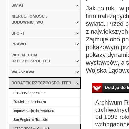
ŚWIAT
Jak co roku w 
firm należącyc
NIERUCHOMOŚCI,
BUDOWNICTWO
świata. Przed 
z największych
SPORT
Zajmuje ono po
PRAWO
pokazowym prz
pokazy dynamic
VADEMECUM
RZECZPOSPOLITEJ
wystawców, a t
Wojska Lądowe
WARSZAWA
DODATEK RZECZPOSPOLITEJ
Dostęp do tr
Co wieczór premiera
Archiwum Rz
Dźwięk na tle obrazu
archiwalnyc
Improwizacja do kwadratu
od 1993 roku
Jan Englert w Tczewie
wzbogacone
MSPO 2005 w Kielcach