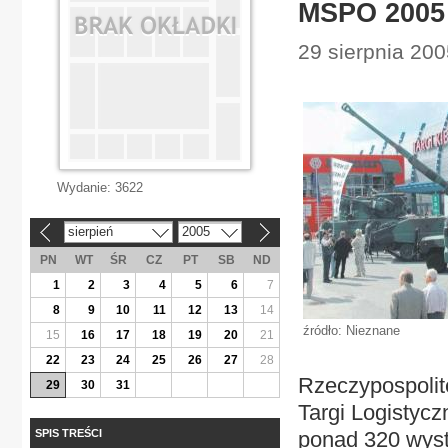
MSPO 2005 
29 sierpnia 200
Wydanie:
3622
sierpień
2005
«
»
PN
WT
ŚR
CZ
PT
SB
ND
1
2
3
4
5
6
7
8
9
10
11
12
13
14
źródło: Nieznane
15
16
17
18
19
20
21
22
23
24
25
26
27
28
Rzeczypospolit
29
30
31
Targi Logistyc
SPIS TREŚCI
ponad 320 wys