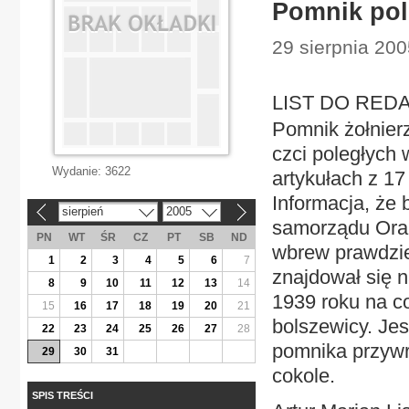
Pomnik pol
29 sierpnia 200
LIST DO REDAK
Pomnik żołnier
czci poległych 
Wydanie:
3622
artykułach z 17 
Informacja, że 
sierpień
2005
«
»
samorządu Oran 
PN
WT
ŚR
CZ
PT
SB
ND
wbrew prawdzie
1
2
3
4
5
6
7
znajdował się 
8
9
10
11
12
13
14
1939 roku na co
15
16
17
18
19
20
21
bolszewicy. Jes
22
23
24
25
26
27
28
pomnika przywró
29
30
31
cokole.
SPIS TREŚCI